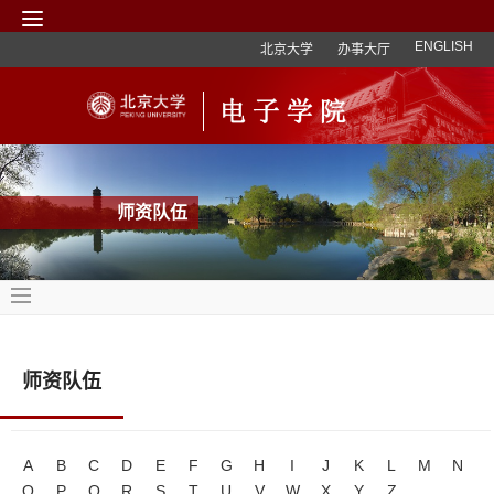
ENGLISH
北京大学
办事大厅
师资队伍
师资队伍
A
B
C
D
E
F
G
H
I
J
K
L
M
N
O
P
Q
R
S
T
U
V
W
X
Y
Z