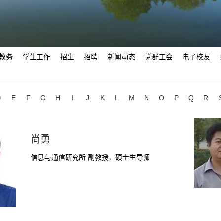
教务
学生工作
招生
招聘
新闻动态
党群工会
电子校友
D
E
F
G
H
I
J
K
L
M
N
O
P
Q
R
尚勇
信息与通信研究所 副教授，硕士生导师