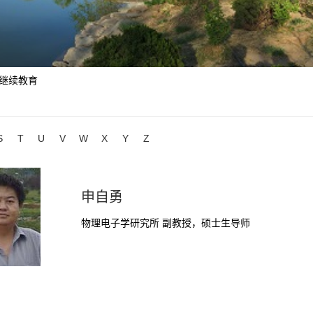
继续教育
S
T
U
V
W
X
Y
Z
申自勇
物理电子学研究所 副教授，硕士生导师