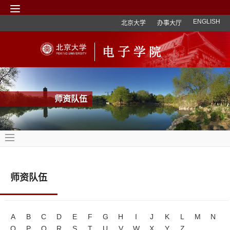
ENGLISH
北京大学
办事大厅
师资队伍
师资队伍
A
B
C
D
E
F
G
H
I
J
K
L
M
N
O
P
Q
R
S
T
U
V
W
X
Y
Z