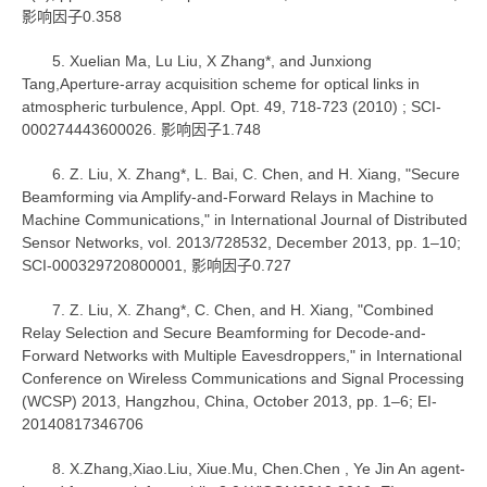
影响因子0.358
5. Xuelian Ma, Lu Liu, X Zhang*, and Junxiong
Tang,Aperture-array acquisition scheme for optical links in
atmospheric turbulence, Appl. Opt. 49, 718-723 (2010) ; SCI-
000274443600026. 影响因子1.748
6. Z. Liu, X. Zhang*, L. Bai, C. Chen, and H. Xiang, "Secure
Beamforming via Amplify-and-Forward Relays in Machine to
Machine Communications," in International Journal of Distributed
Sensor Networks, vol. 2013/728532, December 2013, pp. 1–10;
SCI-000329720800001, 影响因子0.727
7. Z. Liu, X. Zhang*, C. Chen, and H. Xiang, "Combined
Relay Selection and Secure Beamforming for Decode-and-
Forward Networks with Multiple Eavesdroppers," in International
Conference on Wireless Communications and Signal Processing
(WCSP) 2013, Hangzhou, China, October 2013, pp. 1–6; EI-
20140817346706
8. X.Zhang,Xiao.Liu, Xiue.Mu, Chen.Chen , Ye Jin An agent-