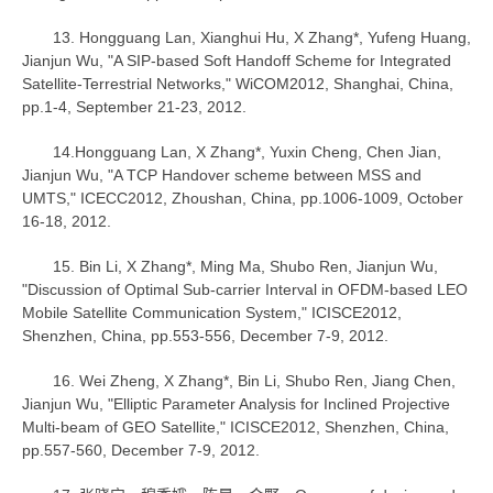
13. Hongguang Lan, Xianghui Hu, X Zhang*, Yufeng Huang,
Jianjun Wu, "A SIP-based Soft Handoff Scheme for Integrated
Satellite-Terrestrial Networks," WiCOM2012, Shanghai, China,
pp.1-4, September 21-23, 2012.
14.Hongguang Lan, X Zhang*, Yuxin Cheng, Chen Jian,
Jianjun Wu, "A TCP Handover scheme between MSS and
UMTS," ICECC2012, Zhoushan, China, pp.1006-1009, October
16-18, 2012.
15. Bin Li, X Zhang*, Ming Ma, Shubo Ren, Jianjun Wu,
"Discussion of Optimal Sub-carrier Interval in OFDM-based LEO
Mobile Satellite Communication System," ICISCE2012,
Shenzhen, China, pp.553-556, December 7-9, 2012.
16. Wei Zheng, X Zhang*, Bin Li, Shubo Ren, Jiang Chen,
Jianjun Wu, "Elliptic Parameter Analysis for Inclined Projective
Multi-beam of GEO Satellite," ICISCE2012, Shenzhen, China,
pp.557-560, December 7-9, 2012.