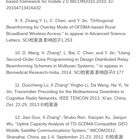
based framework for mobile 2.0 WiCOM2010,2010; EI-
20104713416432
9. X. Zhang,Y. Li, C. Chen, and Y. Jin, "Orthogonal
Beamforming for Overlay Mode of OFDMA-based Rural
Broadband Wireless Access," to appear in Advanced Science
Letters; SCI检索源,影响因子1.253
10. D. Wang, X. Zhang*, L. Bai, C. Chen, and Y. Jin, "Using
Second-Order Cone Programming to Design Distributed Relay
Beamforming Schemes in Multiuser Systems, " to appear in
Biomedical Research-India, 2014; SCI检索源,影响因子0.177
11. Guocheng Lv, X Zhang*,Yingbo Li, Da Wang, Na Yi, Ye
Jin, Transmitter Precoding for the Multiantenna Downlinks in
Cognitive Radio Networks, IEEE TENCON 2013, Xi’an, China,
Oct. 22-25, 2013 EI检索源
12. Jian Guo, X Zhang*, Shubo Ren, Xiaoyan Xu, Jianjun
Wu, "Uplink Capacity Analysis of TD-SCDMA Compatible GEO
Mobile Satellite Communications System," WiCOM2012,
Shanghai, China, pp.1-4, September 21-23, 2012. EI检索源.