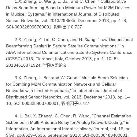
1.X. Zhang, D. Wang, L. Bai, and C. Chen, " Collaborative
Relay Beamforming Based on Minimum Power for M2M Devices
in Multicell Systems," in International Journal of Distributed
Sensor Networks, vol. 2013/293565, December 2013, pp. 1–8;
SCI-000328996700001, 影响因子0.727
2.X. Zhang, Z. Liu, C. Chen, and H. Xiang, "Low-Dimensional
Beamforming Design in Secure Satellite Communications," in
AIAA International Communications Satellite Systems Conference
(ICSSC) 2013, Florence, Italy, October 2013, pp. 1–10; EI-
20134616971924, 学院A类论文
3.X. Zhang, L. Bai, and W. Guan, "Multiple Beam Selection
for Combing M2M Communication Networks and Cellular
Networks with Limited Feedback," in International Journal of
Distributed Sensor Networks, vol. 2013, December 2013, pp. 1–
10; SCI-000328403700001, 影响因子0.727
4. L. Bai, X. Zhang*, C. Chen, R. Wang, "Channel Estimation
Schemes in Multi-Antenna Relay for Analog Network Coding," in
Information, An International Interdisciplinary Journal, vol. 16, no.
9(A), pp.6629–6636, September 2013; SCI-000308483400001,