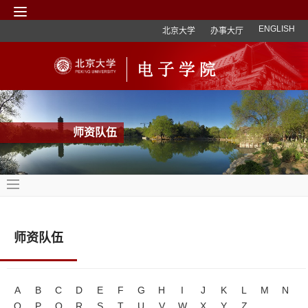
ENGLISH
北京大学
办事大厅
师资队伍
师资队伍
A
B
C
D
E
F
G
H
I
J
K
L
M
N
O
P
Q
R
S
T
U
V
W
X
Y
Z