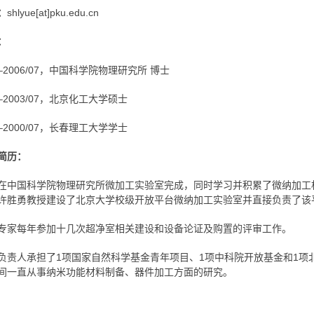
：
shlyue[at]pku.edu.cn
：
09–2006/07，中国科学院物理研究所 博士
09–2003/07，北京化工大学硕士
09–2000/07，长春理工大学学士
简历：
在中国科学院物理研究所微加工实验室完成，同时学习并积累了微纳加工
许胜勇教授建设了北京大学校级开放平台微纳加工实验室并直接负责了该
专家每年参加十几次超净室相关建设和设备论证及购置的评审工作。
负责人承担了1项国家自然科学基金青年项目、1项中科院开放基金和1项北
间一直从事纳米功能材料制备、器件加工方面的研究。