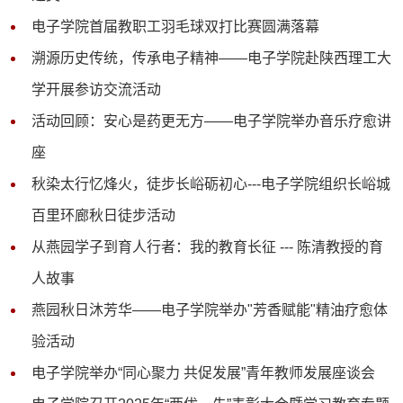
电子学院首届教职工羽毛球双打比赛圆满落幕
溯源历史传统，传承电子精神——电子学院赴陕西理工大
学开展参访交流活动
活动回顾：安心是药更无方——电子学院举办音乐疗愈讲
座
秋染太行忆烽火，徒步长峪砺初心---电子学院组织长峪城
百里环廊秋日徒步活动
从燕园学子到育人行者：我的教育长征 --- 陈清教授的育
人故事
燕园秋日沐芳华——电子学院举办"芳香赋能"精油疗愈体
验活动
电子学院举办“同心聚力 共促发展”青年教师发展座谈会