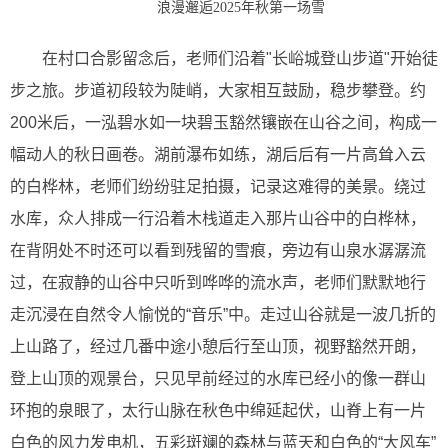
浪漫邂逅2025年秋第一场雪
在村口合影留念后，老师们沿着"长峪城登山步道"开始徒
步之旅。步道初段较为陡峭，大家相互鼓励，稳步攀登。约
200米后，一泓碧水如一块碧玉豁然镶嵌在山谷之间，构成一
幅动人的秋日画卷。湖前瀑布如练，湖后后有一片高耸入云
的白桦林，老师们纷纷驻足拍摄，记录这难得的美景。绕过
水库，众人排成一行沿着木栈道走入那片山谷中的白桦林，
在背阴处不时还可以看到残留的雪痕，旁边有山泉水潺潺流
过，在寂静的山谷中只听到哗哗的流水声，老师们默默地行
走沉浸在自然令人愉悦的“音乐”中。走过山谷就是一波几折的
上山路了，经过几番中途小憩后行至山顶，视野豁然开朗，
登上山顶的观景台，只见早前经过的水库已经小的像一群山
环抱的泉眼了，太行山脉在秋色中绵延起伏，山脊上有一片
白色的风力发电机，五彩斑斓的森林与蓝天和白色的“大风车”