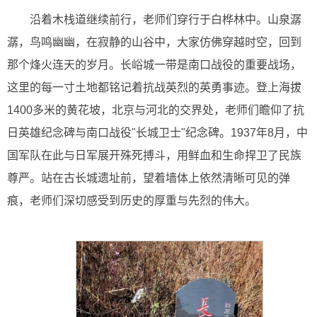
沿着木栈道继续前行，老师们穿行于白桦林中。山泉潺
潺，鸟鸣幽幽，在寂静的山谷中，大家仿佛穿越时空，回到
那个烽火连天的岁月。长峪城一带是南口战役的重要战场，
这里的每一寸土地都铭记着抗战英烈的英勇事迹。登上海拔
1400多米的黄花坡，北京与河北的交界处，老师们瞻仰了抗
日英雄纪念碑与南口战役"长城卫士"纪念碑。1937年8月，中
国军队在此与日军展开殊死搏斗，用鲜血和生命捍卫了民族
尊严。站在古长城遗址前，望着墙体上依然清晰可见的弹
痕，老师们深切感受到历史的厚重与先烈的伟大。