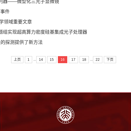
成像的利器——微型化三光子显微镜
力事件
成光学领域重要文章
题组-常林课题组实现超高算力密度硅基集成光子处理器
联的探测提供了新方法
...
...
上页
1
14
15
16
17
18
22
下页