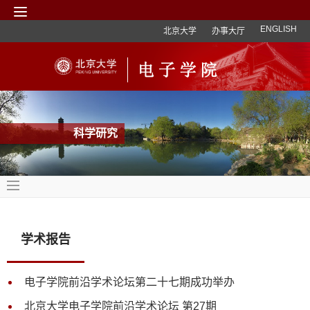
ENGLISH
北京大学
办事大厅
科学研究
学术报告
电子学院前沿学术论坛第二十七期成功举办
北京大学电子学院前沿学术论坛 第27期