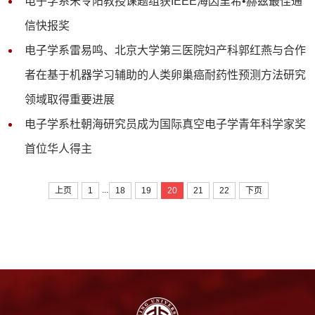
电子学系宋令阳教授课题组获IEEE海因里希•赫兹最佳通
信快报奖
电子学系雷易鸣、北京大学第三医院妇产科郭红燕与合作
者在基于机器学习辅助的人类卵巢癌耐药性预测方法研究
领域取得重要进展
电子学系杜朝海研究员成为国际真空电子学青年科学家奖
首位华人得主
...
上页
1
18
19
20
21
22
下页