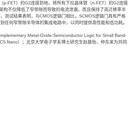
FET）的G2连接到地，将所有下拉晶体管（n-FET）的G2连接
S架构不仅降低了窄带隙而导致的电流泄漏，而且保持了高迁移率半
测试结果表明，与CMOS逻辑门相比，SCMOS逻辑门具有严格
广到任何窄带隙半导体的集成电路中，以同时提供高性能和低功耗。
l-Oxide-Semiconductor Logic for Small Band-
学学会.纳米》（ACS Nano）；北京大学电子学系博士研究生赵晨怡、仲东来为共同