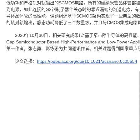
低功耗和严格轨对轨输出的SCMOS电路。所有的碳纳米管晶体管都被设
到电源，如此连接的G2钳制了器件关态时的靠近漏端的沟道电势，有
导体晶体管的高性能。课题组还基于SCMOS架构实现了一些典型的
的轨对轨输出，静态功耗降低了三个数量级，并且与CMOS集成电路
2020年10月30日，相关研究成果以“基于窄带隙半导体的高性能、低功耗电路应用的
Gap Semiconductor Based High-Performance an
第一作者，张志勇、彭练矛为共同通讯作者。相关课题得到国家重点
论文链接：
https://pubs.acs.org/doi/10.1021/acsnano.0c05554