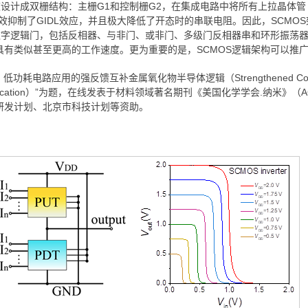
计成双栅结构：主栅G1和控制栅G2，在集成电路中将所有上拉晶体管（p-
效抑制了GIDL效应，并且极大降低了开态时的串联电阻。因此，SCMO
数字逻辑门，包括反相器、与非门、或非门、多级门反相器串和环形振荡器，
具有类似甚至更高的工作速度。更为重要的是，SCMOS逻辑架构可以推
强反馈互补金属氧化物半导体逻辑（Strengthened Complementary Meta
d Low-Power Application）”为题，在线发表于材料领域著名期刊《美国化
研发计划、北京市科技计划等资助。