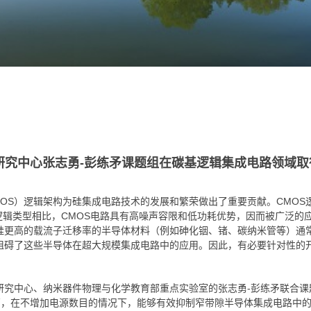
研究中心张志勇-彭练矛课题组在碳基逻辑集成电路领域取
OS）逻辑架构为硅集成电路技术的发展和繁荣做出了重要贡献。CMOS逻
的逻辑类型相比，CMOS电路具有高噪声容限和低功耗优势，因而被广泛
硅更高的载流子迁移率的半导体材料（例如砷化铟、锗、碳纳米管等）通
重阻碍了这些半导体在超大规模集成电路中的应用。因此，有必要针对性的
研究中心、纳米器件物理与化学教育部重点实验室的张志勇-彭练矛联合课
应的改进晶体管，在不增加电源数目的情况下，能够有效抑制窄带隙半导体集成