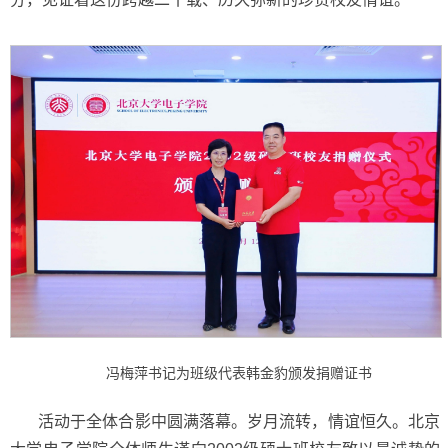
韩金豹
冯梅萍书记为班级代表
颁发捐赠证书
活动于全体合影中圆满落幕。岁月流转，情谊恒久。北京