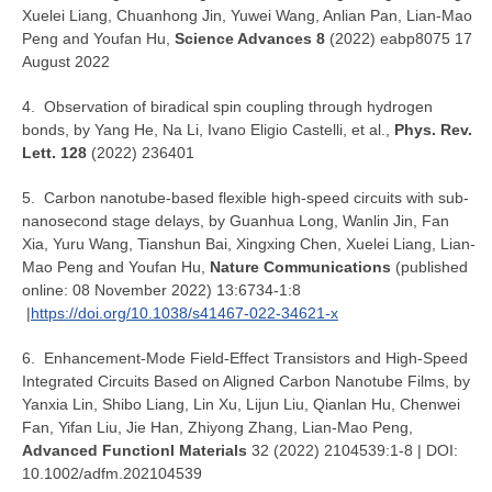
Xuelei Liang, Chuanhong Jin, Yuwei Wang, Anlian Pan, Lian-Mao
Peng and Youfan Hu,
Science Advances 8
(2022) eabp8075 17
August 2022
4. Observation of biradical spin coupling through hydrogen
bonds, by Yang He, Na Li, Ivano Eligio Castelli, et al.,
Phys. Rev.
Lett. 128
(2022) 236401
5. Carbon nanotube-based flexible high-speed circuits with sub-
nanosecond stage delays, by Guanhua Long, Wanlin Jin, Fan
Xia, Yuru Wang, Tianshun Bai, Xingxing Chen, Xuelei Liang, Lian-
Mao Peng and Youfan Hu,
Nature Communications
(published
online: 08 November 2022) 13:6734-1:8
|
https://doi.org/10.1038/s41467-022-34621-x
6. Enhancement
Mode Field
Effect Transistors and High
Speed
‐
‐
‐
Integrated Circuits Based on Aligned Carbon Nanotube Films, by
Yanxia Lin, Shibo Liang, Lin Xu, Lijun Liu, Qianlan Hu, Chenwei
Fan, Yifan Liu, Jie Han, Zhiyong Zhang, Lian-Mao Peng,
Advanced Functionl Materials
32 (2022) 2104539:1-8 | DOI:
10.1002/adfm.202104539