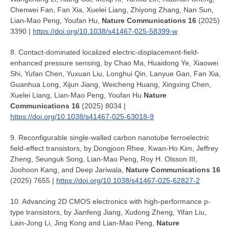
Chenwei Fan, Fan Xia, Xuelei Liang, Zhiyong Zhang, Nan Sun,
Lian-Mao Peng, Youfan Hu,
Nature Communications 16
(2025)
3390 |
https://doi.org/10.1038/s41467-025-58399-w
8. Contact-dominated localized electric-displacement-field-
enhanced pressure sensing, by Chao Ma, Huaidong Ye, Xiaowei
Shi, Yufan Chen, Yuxuan Liu, Longhui Qin, Lanyue Gan, Fan Xia,
Guanhua Long, Xijun Jiang, Weicheng Huang, Xingxing Chen,
Xuelei Liang, Lian-Mao Peng, Youfan Hu
Nature
Communications 16
(2025) 8034 |
https://doi.org/10.1038/s41467-025-63018-9
9. Reconfigurable single-walled carbon nanotube ferroelectric
field-effect transistors, by Dongjoon Rhee, Kwan-Ho Kim, Jeffrey
Zheng, Seunguk Song, Lian-Mao Peng, Roy H. Olsson III,
Joohoon Kang, and Deep Jariwala,
Nature Communications 16
(2025) 7655 |
https://doi.org/10.1038/s41467-025-62827-2
10. Advancing 2D CMOS electronics with high-performance p-
type transistors, by Jianfeng Jiang, Xudong Zheng, Yifan Liu,
Lain-Jong Li, Jing Kong and Lian-Mao Peng,
Nature