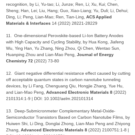
recognition, by Li, Yu-tao; Li, Junze; Ren, Li; Xu, Kui; Chen,
Sheng; Han, Lei; Liu, Hang; Guo, Xiao-Liang; Yu, Duli; Li, Dehui;
Ding, Li; Peng, Lian-Mao; Ren, Tian-Ling,
ACS Applied
Materials & Interfaces
14 (2022) 28221-28229
11. One-dimensional Perovskite-based Li-Ion Battery Anodes
with High Capacity and Cycling Stability, by Hua Kong, Jiafeng
Wu, Ying Han, Yu Zhang, Ning Zhou, Qi Chen, Wentao Sun,
Huanping Zhou and Lian-Mao Peng,
Journal of Energy
Chemistry 72
(2022) 73-80
12. Giant negative differential resistance effect caused by cutting
off acceptable quantum states in carbon nanotube tunneling
devices, by Li Fang, Chenguang Qiu, Hongjie Zhang, Yue Hu,
and Lian-Mao Peng,
Advanced Electronic Materials 8
(2022)
2101314:1-9 | DOI: 10.1002/aelm.202101314
13. Deep-Submicronmeter Complementary Metal-Oxide-
Semiconductor Transistors Based on Carbon Nanotube Films, by
Huiwen Shi, Li Ding, Donglai Zhong, Lian-Mao Peng and Zhiyong
Zhang,
Advanced Electronic Materials 8
(2022) 2100751:1-8 |