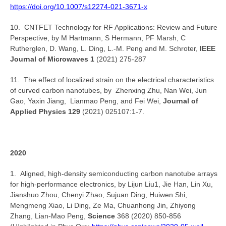
https://doi.org/10.1007/s12274-021-3671-x
10. CNTFET Technology for RF Applications: Review and Future
Perspective, by M Hartmann, S Hermann, PF Marsh, C
Rutherglen, D. Wang, L. Ding, L.-M. Peng and M. Schroter,
IEEE
Journal of Microwaves 1
(2021) 275-287
11. The effect of localized strain on the electrical characteristics
of curved carbon nanotubes, by Zhenxing Zhu, Nan Wei, Jun
Gao, Yaxin Jiang, Lianmao Peng, and Fei Wei,
Journal of
Applied Physics 129
(2021) 025107:1-7.
2020
1. Aligned, high-density semiconducting carbon nanotube arrays
for high-performance electronics, by Lijun Liu1, Jie Han, Lin Xu,
Jianshuo Zhou, Chenyi Zhao, Sujuan Ding, Huiwen Shi,
Mengmeng Xiao, Li Ding, Ze Ma, Chuanhong Jin, Zhiyong
Zhang, Lian-Mao Peng,
Science
368 (2020) 850-856