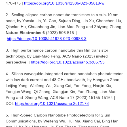
470-475 |
https://doi.org/10.1038/s41586-023-05819-w
2. Scaling aligned carbon nanotube transistors to a sub-10 nm
node, by Yanxia Lin, Yu Cao, Sujuan Ding, Lin Xu, Chenchen Liu,
Qianlan Hu, Chuanhong Jin, Lian-Mao Peng and Zhiyong Zhang,
Nature Electronics 6
(2023) 506-515 |
https://doi.org/10.1038/s41928-023-00983-3
3. High performance carbon nanotube thin film transistor
technology, by Lian-Mao Peng,
ACS Nano
(2023) invited
perspective, |
https://doi.org/10.1021/acsnano.3c05753
4. Silicon waveguide-integrated carbon nanotubes photodetector
with low dark current and 48 GHz bandwidth, by Hongyan Zhao,
Leijing Yang, Weifeng Wu, Xiang Cai, Fan Yang, Haojin Xiu,
Yongjun Wang, Qi Zhang, Xiangjun Xin, Fan Zhang, Lian-Mao
Peng and Sheng Wang,
ACS Nano
17 (2023) 15155-15164 |
DOI:
https://doi.org/10.1021/acsnano.2c12178
5. High-Speed Carbon Nanotube Photodetectors for 2 μm
Communications, by Weifeng Wu, Hui Ma, Xiang Cai, Bing Han,
Yan Li, Ke Xu, Hongtao Lin, Fan Zhang, Zhangyuan Chen,