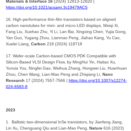
Materials & Interface 16
(2024) 12813-12820 |
https://doi.org/10.1021/acsami.3c19479ACS
16. High-performance thin-film transistors based on aligned
carbon nanotubes for mini- and micro-LED displays, Meiqi Xi,
Fang Liu, Xuehao Zhu, Yi Li, Lan Bai, Xingxing Chen, Yujia Gong,
Yan Guo, Yugang Zhou, Lianmao Peng, Jiahao Kang, Yu Cao,
Xuelei Liang,
Carbon
218 (2024) 118718
17. Wafer-scale Carbon-based CMOS PDK Compatible with
Silicon-Based VLSI Design Flow, by MingHui Yin, Haitao Xu,
Yunxia You, Ningfei Gao, Weihua Zhang, Hongwei Liu, Huanhuan
Zhou, Chen Wang, Lian-Mao Peng and Zhiqiang Li,
Nano
Research
17 (2024) 7557-7566 |
https://doi.org/10.1007/s12274-
024-6583-8
2023
1. Ballistic two-dimensional InSe transistors, by Jianfeng Jiang,
Lin Xu, Chenguang Qiu and Lian-Mao Peng,
Nature
616 (2023)