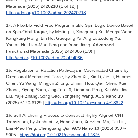
Materials
(2025) 2420218 (1 of 12) |
https://doi.org/10.1002/adma.202420218
14. A Flexible Field-Free Programmable Spin Logic Device Based
on Spin-Orbit Torque, by Meiling Li, Xiaoguang Xu, Mengxi Wang,
Kangkang Meng, Bin He, Guoqiang Yu, Ang Li, Zedong Xu,
Youfan Hu, Lian-Mao Peng and Yong Jiang,
Advanced
Functional Materials
(2025) 2424086 (1:9) |
http://doi.org/10.1002/adfm.202424086
15. Regulation of Reaction Pathways in Coordinated Chains by
Directional Mechanical Force, by Zhen Xu, Xin Li, Jie Li, Huamei
Chen, Yu Wang, Mingjun Zhong, Shimin Hou, Qian Shen, Xue
Zhang, Ziyong Shen, Jing-Tao Lü, Lianmao Peng, Kai Wu, Jing
Liu, Yajie Zhang, Song Gao, Yongfeng Wang,
ACS Nano 19
(2025) 6120-6129 |
http://doi.org/10.1021/acsnano.4c13622
16. Self-Anchoring Process to Construct Highly-Aligned-CNT
Transistors, by Jinshuai Lv, Hang Zhou, Xuezhou Ma, Fei Liu,
Lian-Mao Peng, Chenguang Qiu,
ACS Nano 19
(2025) 8997-
9005
|
https://doi.org/10.1021/acsnano.4c17376