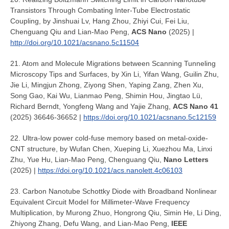
Transistors Through Combating Inter-Tube Electrostatic
Coupling, by Jinshuai Lv, Hang Zhou, Zhiyi Cui, Fei Liu,
Chenguang Qiu and Lian-Mao Peng,
ACS Nano
(2025) |
http://doi.org/10.1021/acsnano.5c11504
21. Atom and Molecule Migrations between Scanning Tunneling
Microscopy Tips and Surfaces, by Xin Li, Yifan Wang, Guilin Zhu,
Jie Li, Mingjun Zhong, Ziyong Shen, Yaping Zang, Zhen Xu,
Song Gao, Kai Wu, Lianmao Peng, Shimin Hou, Jingtao Lü,
Richard Berndt, Yongfeng Wang and Yajie Zhang,
ACS Nano 41
(2025) 36646-36652 |
https://doi.org/10.1021/acsnano.5c12159
22. Ultra-low power cold-fuse memory based on metal-oxide-
CNT structure, by Wufan Chen, Xueping Li, Xuezhou Ma, Linxi
Zhu, Yue Hu, Lian-Mao Peng, Chenguang Qiu,
Nano Letters
(2025) |
https://doi.org/10.1021/acs.nanolett.4c06103
23. Carbon Nanotube Schottky Diode with Broadband Nonlinear
Equivalent Circuit Model for Millimeter-Wave Frequency
Multiplication, by Murong Zhuo, Hongrong Qiu, Simin He, Li Ding,
Zhiyong Zhang, Defu Wang, and Lian-Mao Peng,
IEEE