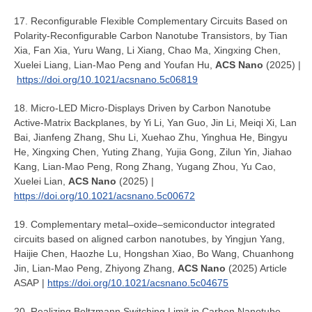
17. Reconfigurable Flexible Complementary Circuits Based on
Polarity-Reconfigurable Carbon Nanotube Transistors, by Tian
Xia, Fan Xia, Yuru Wang, Li Xiang, Chao Ma, Xingxing Chen,
Xuelei Liang, Lian-Mao Peng and Youfan Hu,
ACS Nano
(2025) |
https://doi.org/10.1021/acsnano.5c06819
18. Micro-LED Micro-Displays Driven by Carbon Nanotube
Active-Matrix Backplanes, by Yi Li, Yan Guo, Jin Li, Meiqi Xi, Lan
Bai, Jianfeng Zhang, Shu Li, Xuehao Zhu, Yinghua He, Bingyu
He, Xingxing Chen, Yuting Zhang, Yujia Gong, Zilun Yin, Jiahao
Kang, Lian-Mao Peng, Rong Zhang, Yugang Zhou, Yu Cao,
Xuelei Lian,
ACS Nano
(2025) |
https://doi.org/10.1021/acsnano.5c00672
19. Complementary metal‒oxide‒semiconductor integrated
circuits based on aligned carbon nanotubes, by Yingjun Yang,
Haijie Chen, Haozhe Lu, Hongshan Xiao, Bo Wang, Chuanhong
Jin, Lian-Mao Peng, Zhiyong Zhang,
ACS Nano
(2025) Article
ASAP |
https://doi.org/10.1021/acsnano.5c04675
20. Realizing Boltzmann Switching Limit in Carbon Nanotube