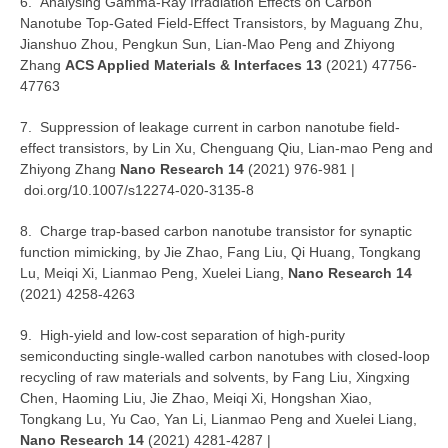
6. Analysing Gamma-Ray Irradiation Effects on Carbon
Nanotube Top-Gated Field-Effect Transistors, by Maguang Zhu,
Jianshuo Zhou, Pengkun Sun, Lian-Mao Peng and Zhiyong
Zhang
ACS Applied Materials & Interfaces 13
(2021) 47756-
47763
7. Suppression of leakage current in carbon nanotube field-
effect transistors, by Lin Xu, Chenguang Qiu, Lian-mao Peng and
Zhiyong Zhang
Nano Research 14
(2021) 976-981 |
doi.org/10.1007/s12274-020-3135-8
8. Charge trap-based carbon nanotube transistor for synaptic
function mimicking, by Jie Zhao, Fang Liu, Qi Huang, Tongkang
Lu, Meiqi Xi, Lianmao Peng, Xuelei Liang,
Nano Research 14
(2021) 4258-4263
9. High-yield and low-cost separation of high-purity
semiconducting single-walled carbon nanotubes with closed-loop
recycling of raw materials and solvents, by Fang Liu, Xingxing
Chen, Haoming Liu, Jie Zhao, Meiqi Xi, Hongshan Xiao,
Tongkang Lu, Yu Cao, Yan Li, Lianmao Peng and Xuelei Liang,
Nano Research 14
(2021) 4281-4287 |