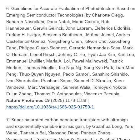
6. Guidelines for Accurate Evaluation of Photodetectors Based on
Emerging Semiconductor Technologies, by Charlotte Clegg,
Bahareh Nasrollahi, Dario Natali, Mario Caironi, Rob
Hannebauer, Gerwin Gelinck, John Labram, Elefterios Lidorikis,
Furkan H. Isikgor, Benjamin Bouthinon, Jérôme Joimel, Andres
Castellanos-Gomez, Yongsheng Chen, Kilwon Cho, Xiaosheng
Fang, Philippe Guyot-Sionnest, Gerardo Hernandez-Sosa, Mark
C. Hersam, Lionel Hirsch, Johnny C. Ho, Hyun Jae Kim, Karl Leo,
Emmanuel Lhuillier, Maria A. Loi, Pawel Malinowski, Patrick
Merken, Thomas Mueller, Tse Nga Ng, Sung Kyu Park, Lian-Mao
Peng, Thuc-Quyen Nguyen, Paolo Samorì, Sanshiro Shishido,
Ivan Shorubalko, Prashant Sonar, Samuel D. Stranks, Koen
Vandewal, Marc Verhaegen, Sumeet Walia, Tomoyuki Yokota,
Fujun Zhang, Thomas D. Anthopoulos, Vincenzo Pecunia,
Nature Photonics 19
(2025) 1178-1188 |
https://doi.org/10.1038/s41566-025-01759-1
7. Super-saturated carbon nanotube transistors with ultrahigh
and exponentially variable intrinsic gain, by Guanhua Long, Yuru
Wang, Tianshun Bai, Xiaosong Deng, Panpan Zhang,
Wangchang Li, Xiang Cai, Meiqi Xi, Yanxia Lin, Xiaohan Cheng,