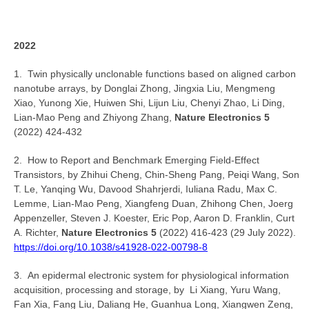
2022
1. Twin physically unclonable functions based on aligned carbon
nanotube arrays, by Donglai Zhong, Jingxia Liu, Mengmeng
Xiao, Yunong Xie, Huiwen Shi, Lijun Liu, Chenyi Zhao, Li Ding,
Lian-Mao Peng and Zhiyong Zhang,
Nature Electronics 5
(2022) 424-432
2. How to Report and Benchmark Emerging Field-Effect
Transistors, by Zhihui Cheng, Chin-Sheng Pang, Peiqi Wang, Son
T. Le, Yanqing Wu, Davood Shahrjerdi, Iuliana Radu, Max C.
Lemme, Lian-Mao Peng, Xiangfeng Duan, Zhihong Chen, Joerg
Appenzeller, Steven J. Koester, Eric Pop, Aaron D. Franklin, Curt
A. Richter,
Nature Electronics 5
(2022) 416-423 (29 July 2022).
https://doi.org/10.1038/s41928-022-00798-8
3. An epidermal electronic system for physiological information
acquisition, processing and storage, by Li Xiang, Yuru Wang,
Fan Xia, Fang Liu, Daliang He, Guanhua Long, Xiangwen Zeng,