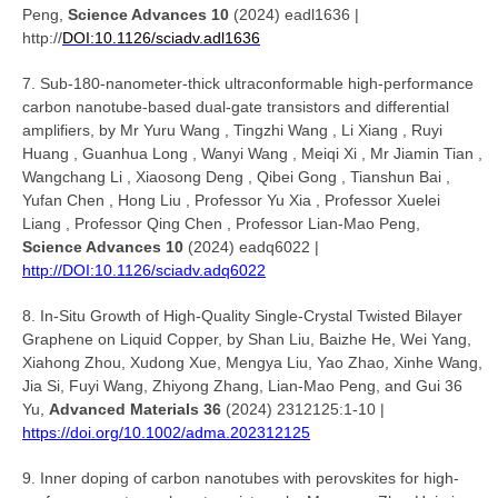
Peng,
Science Advances 10
(2024) eadl1636 |
http://
DOI:10.1126/sciadv.adl1636
7. Sub-180-nanometer-thick ultraconformable high-performance
carbon nanotube-based dual-gate transistors and differential
amplifiers, by Mr Yuru Wang , Tingzhi Wang , Li Xiang , Ruyi
Huang , Guanhua Long , Wanyi Wang , Meiqi Xi , Mr Jiamin Tian ,
Wangchang Li , Xiaosong Deng , Qibei Gong , Tianshun Bai ,
Yufan Chen , Hong Liu , Professor Yu Xia , Professor Xuelei
Liang , Professor Qing Chen , Professor Lian-Mao Peng,
Science Advances 10
(2024) eadq6022 |
http://DOI:10.1126/sciadv.adq6022
8. In-Situ Growth of High-Quality Single-Crystal Twisted Bilayer
Graphene on Liquid Copper, by Shan Liu, Baizhe He, Wei Yang,
Xiahong Zhou, Xudong Xue, Mengya Liu, Yao Zhao, Xinhe Wang,
Jia Si, Fuyi Wang, Zhiyong Zhang, Lian-Mao Peng, and Gui 36
Yu,
Advanced Materials 36
(2024) 2312125:1-10 |
https://doi.org/10.1002/adma.202312125
9. Inner doping of carbon nanotubes with perovskites for high-