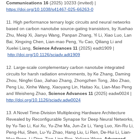
Communications 16
(2025) 10233 (invited) |
https://doi.org/10.1038/s41467-025-66263-0
11. High performance ternary logic circuits and neural networks
based on carbon nanotube source-gating transistors, by Xuehao
Zhu, Meiqi Xi, Jianyu Wang, Panpan Zhang, Yi Li, Xiao Luo, Lan
Bai, Xingxing Chen, Lian-mao Peng, Yu Cao, Qiliang Li and
Xuelei Liang,
Science Advances 11
(2025) eadt1909 |
http://doi.org/10.1126/sciadv.adt1909
12. Large-scale complementary carbon nanotube integrated
circuits for harsh radiation environments, by Ke Zhang, Daming
Zhou, Ningfei Gao, Jiahao Zhang, Zhongzhen Tong, Jibo Zhao,
Peng Liu, Xinhe Wang, Xiaoyang Lin, Haitao Xu, Lian-Mao Peng
and Weisheng Zhao,
Science Advances 11
(2025) eadw0024 |
http://doi.org/10.1126/sciadv.adw0024
13. A Novel Time-Division Multiplexing Hardware Architecture
Revealed by Reconfigurable Synapse for Deep Neural Networks,
by Yu-Tao Li, Kui Xu, Yu-Zhe Ma, Jun-Ze Li, Yang Luo, Xin-Ru Li,
Peng-Hui, Shen, Lu-Yu Zhao, Hang Liu, Li Ren, De-Hui Li, Lian-
Mao Peng, Li Ding, Tian-Ling Ren, Yeliang Wang,
Advanced