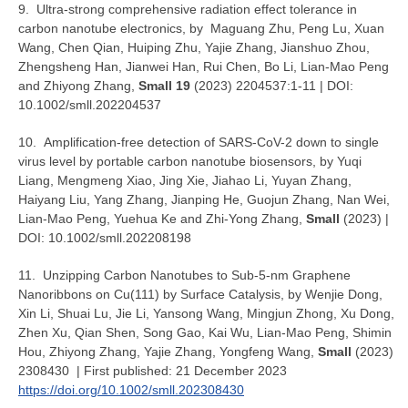
9. Ultra-strong comprehensive radiation effect tolerance in
carbon nanotube electronics, by Maguang Zhu, Peng Lu, Xuan
Wang, Chen Qian, Huiping Zhu, Yajie Zhang, Jianshuo Zhou,
Zhengsheng Han, Jianwei Han, Rui Chen, Bo Li, Lian-Mao Peng
and Zhiyong Zhang,
Small 19
(2023) 2204537:1-11 | DOI:
10.1002/smll.202204537
10. Amplification-free detection of SARS-CoV-2 down to single
virus level by portable carbon nanotube biosensors, by Yuqi
Liang, Mengmeng Xiao, Jing Xie, Jiahao Li, Yuyan Zhang,
Haiyang Liu, Yang Zhang, Jianping He, Guojun Zhang, Nan Wei,
Lian-Mao Peng, Yuehua Ke and Zhi-Yong Zhang,
Small
(2023) |
DOI: 10.1002/smll.202208198
11. Unzipping Carbon Nanotubes to Sub-5-nm Graphene
Nanoribbons on Cu(111) by Surface Catalysis, by Wenjie Dong,
Xin Li, Shuai Lu, Jie Li, Yansong Wang, Mingjun Zhong, Xu Dong,
Zhen Xu, Qian Shen, Song Gao, Kai Wu, Lian-Mao Peng, Shimin
Hou, Zhiyong Zhang, Yajie Zhang, Yongfeng Wang,
Small
(2023)
2308430 | First published: 21 December 2023
https://doi.org/10.1002/smll.202308430