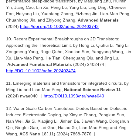
performance steep-slope transistors, by Maguang Zhu, Huimin
Yin, Jiang Cao, Lin Xu, Peng Lu, Yang Liu, Ling Ding, Chenwei
Fan, Haiyang Liu, Yuanfang Zhang, Yizheng Jin, Lian-Mao Peng,
Chuanhong Jin, and Zhiyong Zhang,
Advanced Materials
(2024)
https://doi.org/10.1002/adma.202403743
10. Recent Experimental Breakthroughs on 2D Transistors:
Approaching the Theoretical Limit, by Hong Li, Qiuhui Li, Ying Li,
Zongmeng Yang, Ruge Quhe, Xiaotian Sun, Yangyang Wang, Lin
Xu, Lian-Mao Peng, He Tian, Chenguang Qiu, and Jing Lu,
Advanced Functional Materials
(2024) 2402474 |
http://DOI:10.1002/adfm.202402474
11. Emerging materials and transistors for integrated circuits, by
Ming Liu and Lian-Mao Peng,
National Science Review 11
(2024) nwae040 |
http://DOI10.1093/nsr/nwae040
12. Wafer-Scale Carbon Nanotubes Diodes Based on Dielectric-
Induced Electrostatic Doping, by Xinyue Zhang, Pengkun Sun,
Nan Wei, Jia Si, Xiaojing Li, Jinhan Ba, Jiawen Wang, Dongshun
Qin, Ningfei Gao, Lei Gao, Haitao Xu, Lian-Mao Peng and Ying
Wang,
ACS Nano
18( 11) (2024) 7868-7876 |