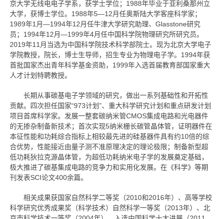
京大学无线电电子学系，获学士学位；1988年毕业于亚利桑那州立
大学，获博士学位。1988年5—12月任奥斯陆大学客座科学家；
1989年1月—1994年12月任牛津大学研究助理、Glasstone研究
员；1994年12月—1999年4月任中国科学院物理研究所研究员。
2019年11月当选为中国科学院技术科学部院士。现为北京大学电子
学院教授，院长，博士生导师，招生专业为物理电子学。1994年获
首批
国家杰出青年科学基金资助
，1999年入选首届教育部国家重大
人才计划特聘教授。
长期从事碳基电子学领域的研究，做出一系列基础性和开拓性
贡献。四次担任国家“973计划”、重大科学研究计划和重点研发计划
项目首席科学家。发展一整套碳纳米管CMOS集成电路和光电器件
的无掺杂制备新技术；首次实现5纳米栅长碳管晶体管，证明器件在
本征性能和功耗综合指标上相较最先进的硅基器件具有约10倍的综
合优势，性能接近由量子测不准原理决定的理论极限；制备新型超
低功耗狄拉克源晶体管，为超低功耗纳米电子学的发展奠定基础，
极大推进了碳基集成电路的竞争力和实用化发展。在《科学》等期
刊发表SCI论文400余篇。
相关成果获国家自然科学二等奖（2010和2016年）、高等学校
科学研究优秀成果奖（科学技术）自然科学一等奖（2013年）、北
京市科学技术一等奖（2004年），入选中国科学十大进展（2011