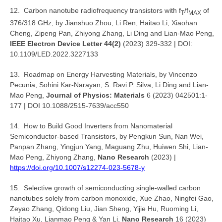
12. Carbon nanotube radiofrequency transistors with f
/f
of
T
MAX
376/318 GHz, by Jianshuo Zhou, Li Ren, Haitao Li, Xiaohan
Cheng, Zipeng Pan, Zhiyong Zhang, Li Ding and Lian-Mao Peng,
IEEE Electron Device Letter 44(2)
(2023) 329-332 | DOI:
10.1109/LED.2022.3227133
13. Roadmap on Energy Harvesting Materials, by Vincenzo
Pecunia, Sohini Kar-Narayan, S. Ravi P. Silva, Li Ding and Lian-
Mao Peng,
Journal of Physics: Materials
6 (2023) 042501:1-
177 | DOI 10.1088/2515-7639/acc550
14. How to Build Good Inverters from Nanomaterial
Semiconductor-based Transistors, by Pengkun Sun, Nan Wei,
Panpan Zhang, Yingjun Yang, Maguang Zhu, Huiwen Shi, Lian-
Mao Peng, Zhiyong Zhang,
Nano Research
(2023) |
https://doi.org/10.1007/s12274-023-5678-y
15. Selective growth of semiconducting single-walled carbon
nanotubes solely from carbon monoxide, Xue Zhao, Ningfei Gao,
Zeyao Zhang, Qidong Liu, Jian Sheng, Yijie Hu, Ruoming Li,
Haitao Xu, Lianmao Peng & Yan Li,
Nano Research
16 (2023)