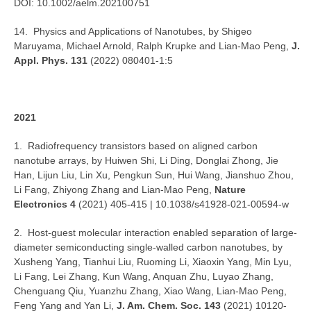
DOI: 10.1002/aelm.202100751
14. Physics and Applications of Nanotubes, by Shigeo
Maruyama, Michael Arnold, Ralph Krupke and Lian-Mao Peng,
J.
Appl. Phys. 131
(2022) 080401-1:5
2021
1. Radiofrequency transistors based on aligned carbon
nanotube arrays, by Huiwen Shi, Li Ding, Donglai Zhong, Jie
Han, Lijun Liu, Lin Xu, Pengkun Sun, Hui Wang, Jianshuo Zhou,
Li Fang, Zhiyong Zhang and Lian-Mao Peng,
Nature
Electronics 4
(2021) 405-415 | 10.1038/s41928-021-00594-w
2. Host-guest molecular interaction enabled separation of large-
diameter semiconducting single-walled carbon nanotubes, by
Xusheng Yang, Tianhui Liu, Ruoming Li, Xiaoxin Yang, Min Lyu,
Li Fang, Lei Zhang, Kun Wang, Anquan Zhu, Luyao Zhang,
Chenguang Qiu, Yuanzhu Zhang, Xiao Wang, Lian-Mao Peng,
Feng Yang and Yan Li,
J. Am. Chem. Soc. 143
(2021) 10120-