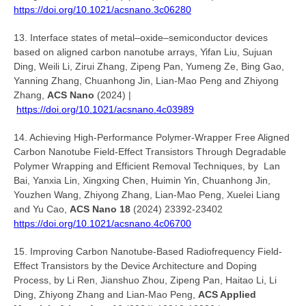
https://doi.org/10.1021/acsnano.3c06280
13. Interface states of metal‒oxide‒semiconductor devices
based on aligned carbon nanotube arrays, Yifan Liu, Sujuan
Ding, Weili Li, Zirui Zhang, Zipeng Pan, Yumeng Ze, Bing Gao,
Yanning Zhang, Chuanhong Jin, Lian-Mao Peng and Zhiyong
Zhang,
ACS Nano
(2024) |
https://doi.org/10.1021/acsnano.4c03989
14. Achieving High-Performance Polymer-Wrapper Free Aligned
Carbon Nanotube Field-Effect Transistors Through Degradable
Polymer Wrapping and Efficient Removal Techniques, by Lan
Bai, Yanxia Lin, Xingxing Chen, Huimin Yin, Chuanhong Jin,
Youzhen Wang, Zhiyong Zhang, Lian-Mao Peng, Xuelei Liang
and Yu Cao,
ACS Nano 18
(2024) 23392-23402
https://doi.org/10.1021/acsnano.4c06700
15. Improving Carbon Nanotube-Based Radiofrequency Field-
Effect Transistors by the Device Architecture and Doping
Process, by Li Ren, Jianshuo Zhou, Zipeng Pan, Haitao Li, Li
Ding, Zhiyong Zhang and Lian-Mao Peng,
ACS Applied