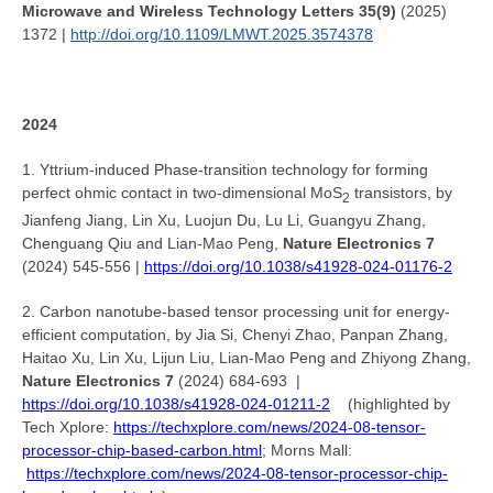
Microwave and Wireless Technology Letters 35(9)
(2025)
1372 |
http://doi.org/10.1109/LMWT.2025.3574378
2024
1. Yttrium-induced Phase-transition technology for forming
perfect ohmic contact in two-dimensional MoS
transistors, by
2
Jianfeng Jiang, Lin Xu, Luojun Du, Lu Li, Guangyu Zhang,
Chenguang Qiu and Lian-Mao Peng,
Nature Electronics 7
(2024) 545-556 |
https://doi.org/10.1038/s41928-024-01176-2
2. Carbon nanotube-based tensor processing unit for energy-
efficient computation, by Jia Si, Chenyi Zhao, Panpan Zhang,
Haitao Xu, Lin Xu, Lijun Liu, Lian-Mao Peng and Zhiyong Zhang,
Nature Electronics 7
(2024) 684-693 |
https://doi.org/10.1038/s41928-024-01211-2
(highlighted by
Tech Xplore:
https://techxplore.com/news/2024-08-tensor-
processor-chip-based-carbon.html
; Morns Mall:
https://techxplore.com/news/2024-08-tensor-processor-chip-