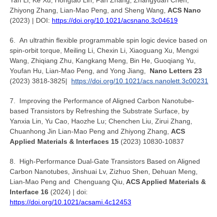
Zhiyong Zhang, Lian-Mao Peng, and Sheng Wang,
ACS Nano
(2023) | DOI:
https://doi.org/10.1021/acsnano.3c04619
6. An ultrathin flexible programmable spin logic device based on
spin-orbit torque, Meiling Li, Chexin Li, Xiaoguang Xu, Mengxi
Wang, Zhiqiang Zhu, Kangkang Meng, Bin He, Guoqiang Yu,
Youfan Hu, Lian-Mao Peng, and Yong Jiang,
Nano Letters 23
(2023) 3818-3825|
https://doi.org/10.1021/acs.nanolett.3c00231
7. Improving the Performance of Aligned Carbon Nanotube-
based Transistors by Refreshing the Substrate Surface, by
Yanxia Lin, Yu Cao, Haozhe Lu; Chenchen Liu, Zirui Zhang,
Chuanhong Jin Lian-Mao Peng and Zhiyong Zhang,
ACS
Applied Materials & Interfaces 15
(2023) 10830-10837
8. High-Performance Dual-Gate Transistors Based on Aligned
Carbon Nanotubes, Jinshuai Lv, Zizhuo Shen, Dehuan Meng,
Lian-Mao Peng and Chenguang Qiu,
ACS Applied Materials &
Interface 16
(2024) | doi:
https://doi.org/10.1021/acsami.4c12453