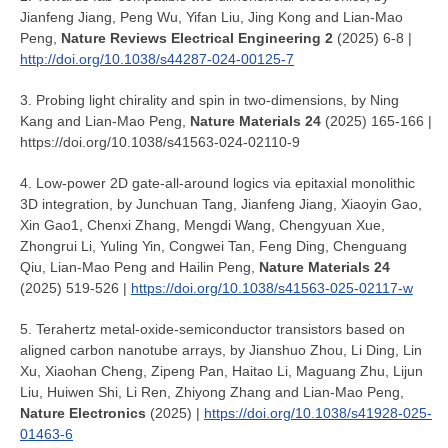
Jianfeng Jiang, Peng Wu, Yifan Liu, Jing Kong and Lian-Mao
Peng,
Nature Reviews Electrical Engineering 2
(2025) 6-8
|
http://doi.org/10.1038/s44287-024-00125-7
3. Probing light chirality and spin in two-dimensions, by Ning
Kang and Lian-Mao Peng,
Nature Materials 24
(2025) 165-166 |
https://doi.org/10.1038/s41563-024-02110-9
4. Low-power 2D gate-all-around logics via epitaxial monolithic
3D integration, by Junchuan Tang, Jianfeng Jiang, Xiaoyin Gao,
Xin Gao1, Chenxi Zhang, Mengdi Wang, Chengyuan Xue,
Zhongrui Li, Yuling Yin, Congwei Tan, Feng Ding, Chenguang
Qiu, Lian-Mao Peng and Hailin Peng,
Nature Materials 24
(2025) 519-526 |
https://doi.org/10.1038/s41563-025-02117-w
5. Terahertz metal-oxide-semiconductor transistors based on
aligned carbon nanotube arrays, by Jianshuo Zhou, Li Ding, Lin
Xu, Xiaohan Cheng, Zipeng Pan, Haitao Li, Maguang Zhu, Lijun
Liu, Huiwen Shi, Li Ren, Zhiyong Zhang and Lian-Mao Peng,
Nature Electronics
(2025) |
https://doi.org/10.1038/s41928-025-
01463-6