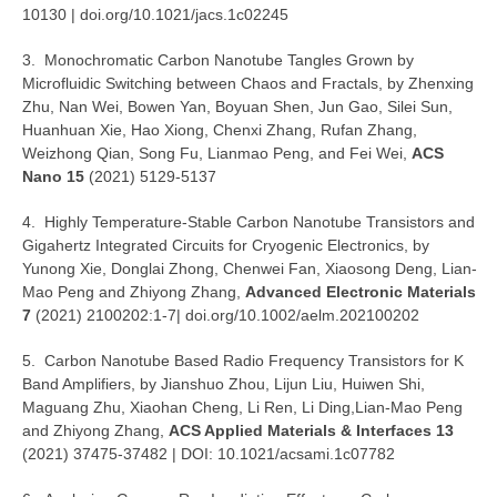
10130 | doi.org/10.1021/jacs.1c02245
3. Monochromatic Carbon Nanotube Tangles Grown by
Microfluidic Switching between Chaos and Fractals, by Zhenxing
Zhu, Nan Wei, Bowen Yan, Boyuan Shen, Jun Gao, Silei Sun,
Huanhuan Xie, Hao Xiong, Chenxi Zhang, Rufan Zhang,
Weizhong Qian, Song Fu, Lianmao Peng, and Fei Wei,
ACS
Nano 15
(2021) 5129-5137
4. Highly Temperature-Stable Carbon Nanotube Transistors and
Gigahertz Integrated Circuits for Cryogenic Electronics, by
Yunong Xie, Donglai Zhong, Chenwei Fan, Xiaosong Deng, Lian-
Mao Peng and Zhiyong Zhang,
Advanced Electronic Materials
7
(2021) 2100202:1-7| doi.org/10.1002/aelm.202100202
5. Carbon Nanotube Based Radio Frequency Transistors for K
Band Amplifiers, by Jianshuo Zhou, Lijun Liu, Huiwen Shi,
Maguang Zhu, Xiaohan Cheng, Li Ren, Li Ding,Lian-Mao Peng
and Zhiyong Zhang,
ACS Applied Materials & Interfaces 13
(2021) 37475-37482 | DOI: 10.1021/acsami.1c07782