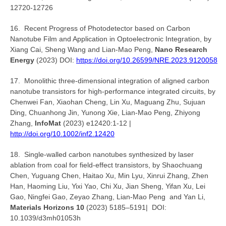
12720-12726
16. Recent Progress of Photodetector based on Carbon
Nanotube Film and Application in Optoelectronic Integration, by
Xiang Cai, Sheng Wang and Lian-Mao Peng,
Nano Research
Energy
(2023) DOI:
https://doi.org/10.26599/NRE.2023.9120058
17. Monolithic three-dimensional integration of aligned carbon
nanotube transistors for high-performance integrated circuits, by
Chenwei Fan, Xiaohan Cheng, Lin Xu, Maguang Zhu, Sujuan
Ding, Chuanhong Jin, Yunong Xie, Lian-Mao Peng, Zhiyong
Zhang,
InfoMat
(2023) e12420:1-12 |
http://doi.org/10.1002/inf2.12420
18. Single-walled carbon nanotubes synthesized by laser
ablation from coal for field-effect transistors, by Shaochuang
Chen, Yuguang Chen, Haitao Xu, Min Lyu, Xinrui Zhang, Zhen
Han, Haoming Liu, Yixi Yao, Chi Xu, Jian Sheng, Yifan Xu, Lei
Gao, Ningfei Gao, Zeyao Zhang, Lian-Mao Peng and Yan Li,
Materials Horizons 10
(2023) 5185–5191| DOI:
10.1039/d3mh01053h