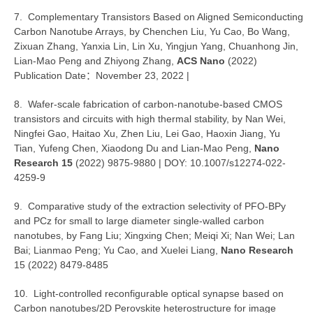
7. Complementary Transistors Based on Aligned Semiconducting
Carbon Nanotube Arrays, by Chenchen Liu, Yu Cao, Bo Wang,
Zixuan Zhang, Yanxia Lin, Lin Xu, Yingjun Yang, Chuanhong Jin,
Lian-Mao Peng and Zhiyong Zhang,
ACS Nano
(2022)
Publication Date
November 23, 2022 |
：
8. Wafer-scale fabrication of carbon-nanotube-based CMOS
transistors and circuits with high thermal stability, by Nan Wei,
Ningfei Gao, Haitao Xu, Zhen Liu, Lei Gao, Haoxin Jiang, Yu
Tian, Yufeng Chen, Xiaodong Du and Lian-Mao Peng,
Nano
Research 15
(2022) 9875-9880 | DOY: 10.1007/s12274-022-
4259-9
9. Comparative study of the extraction selectivity of PFO-BPy
and PCz for small to large diameter single-walled carbon
nanotubes, by Fang Liu; Xingxing Chen; Meiqi Xi; Nan Wei; Lan
Bai; Lianmao Peng; Yu Cao, and Xuelei Liang,
Nano Research
15 (2022) 8479-8485
10. Light-controlled reconfigurable optical synapse based on
Carbon nanotubes/2D Perovskite heterostructure for image