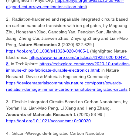
(Highlighted in Phys.Org:
https://phys.org/news/2020-05-well-
aligned-cnt-arrays-centimeter-silicon.html
)
2. Radiation-hardened and repairable integrated circuits based
on carbon nanotube transistors with ion gel gates, by Maguang
Zhu, Hongshan Xiao, Gangping Yan, Pengkun Sun, Jianhua
Jiang, Zheng Cui, Jianwen Zhao, Zhiyong Zhang and Lian-Mao
Peng,
Nature Electronics 3
(2020) 622-629 |
https://doi.org/10.1038/s41928-020-0465-1
(highlighted Nature
Electronics:
https://www.nature.com/articles/s41928-020-00491-
8
, in TechXplore:
https://techxplore.com/news/2020-10-radiation-
immune-chips-fabricate-durable-electronics.html
; in Nature
Research Device & Materials Engineering Community:
https://devicematerialscommunity.nature.com/posts/towards-
radiation-damage-immune-carbon-nanotube-integrated-circuits
)
3. Flexible Integrated Circuits Based on Carbon Nanotubes, by
Youfan Hu, Lian-Mao Peng, Li Xiang and Heng Zhang,
Accounts of Materials Research 1
(2020) 88-99 |
https://doi.org/10.1021/accountsmr.0c00020
4. Silicon-Waveguide-Integrated Carbon Nanotube