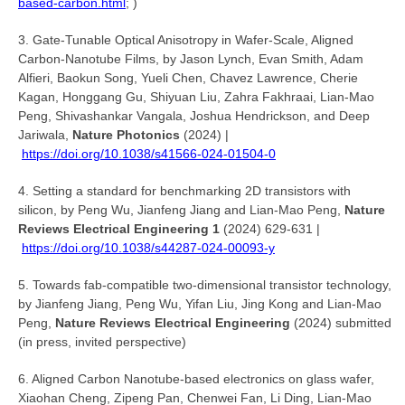
based-carbon.html
; )
3. Gate-Tunable Optical Anisotropy in Wafer-Scale, Aligned
Carbon-Nanotube Films, by Jason Lynch, Evan Smith, Adam
Alfieri, Baokun Song, Yueli Chen, Chavez Lawrence, Cherie
Kagan, Honggang Gu, Shiyuan Liu, Zahra Fakhraai, Lian-Mao
Peng, Shivashankar Vangala, Joshua Hendrickson, and Deep
Jariwala,
Nature Photonics
(2024) |
https://doi.org/10.1038/s41566-024-01504-0
4. Setting a standard for benchmarking 2D transistors with
silicon, by Peng Wu, Jianfeng Jiang and Lian-Mao Peng,
Nature
Reviews Electrical Engineering 1
(2024) 629-631 |
https://doi.org/10.1038/s44287-024-00093-y
5. Towards fab-compatible two-dimensional transistor technology,
by Jianfeng Jiang, Peng Wu, Yifan Liu, Jing Kong and Lian-Mao
Peng,
Nature Reviews Electrical Engineering
(2024) submitted
(in press, invited perspective)
6. Aligned Carbon Nanotube-based electronics on glass wafer,
Xiaohan Cheng, Zipeng Pan, Chenwei Fan, Li Ding, Lian-Mao