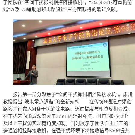
了团队在“空间干扰抑制相控阵接收机”，“26/39 GHz可重构前
端”以及“AI辅助射频电路设计”三方面取得的最新突破。
报告第一部分聚焦于“空间干扰抑制相控阵接收机”。康凯
教授提出“波束零点调谐”的全新架构——在传统N通道射频链
路旁并行嵌入M条干扰消除电路，通过幅度与相位反相合成，
在干扰来向形成深度大于37 dB的辐射零点，且可同时对2个
及以上干扰源实现宽角度抑制。同时展示了团队自主加工的
多通道相控阵接收机，在强干扰环境下将接收信号EVM提升