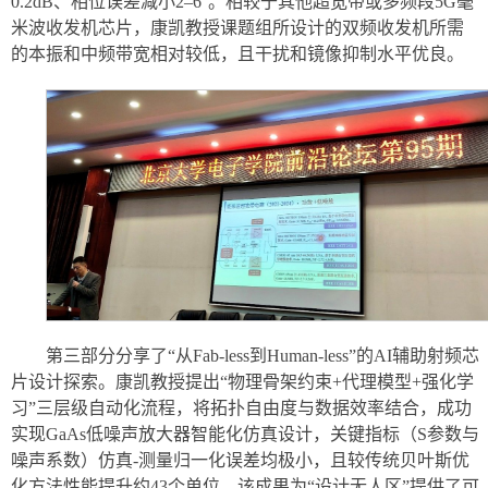
0.2dB、相位误差减小2–6°。相较于其他超宽带或多频段5G毫
米波收发机芯片，康凯教授课题组所设计的双频收发机所需
的本振和中频带宽相对较低，且干扰和镜像抑制水平优良。
第三部分分享了“从Fab-less到Human-less”的AI辅助射频芯
片设计探索。康凯教授提出“物理骨架约束+代理模型+强化学
习”三层级自动化流程，将拓扑自由度与数据效率结合，成功
实现GaAs低噪声放大器智能化仿真设计，关键指标（S参数与
噪声系数）仿真-测量归一化误差均极小，且较传统贝叶斯优
化方法性能提升约43个单位。该成果为“设计无人区”提供了可