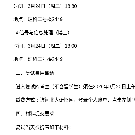
时间：
3
月
24
日（周二）
13:30
地点：理科二号楼
2449
4.
信号与信息处理（博士）
时间：
3
月
24
日（周二）
13:00
地点：理科二号楼
2449
三、复试费用缴纳
进入复试的考生（不含留学生）须在
2026
年
3
月
20
日上
缴费方式
：
访问北大研招网，登录个人账户，点击左侧“
四、材料提交要求
复试当天须携带如下材料：