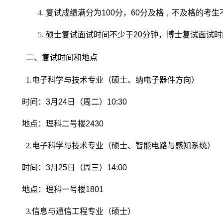
4.
复试成绩满分为
100
分，
60
分及格
，
不及格的考生
5.
硕士复试面试时间不少于
20
分钟，博士复试面试时
二、复试时间和地点
1.
电子科学与技术专业（硕士、纳电子器件方向）
时间：
3
月
24
日（周二）
10:30
地点：理科二号楼
2430
2.
电子科学与技术专业（硕士、智能电路与感知系统）
时间：
3
月
25
日（周三）
14:00
地点：理科一号楼
1801
3.
信息与通信工程专业（硕士）