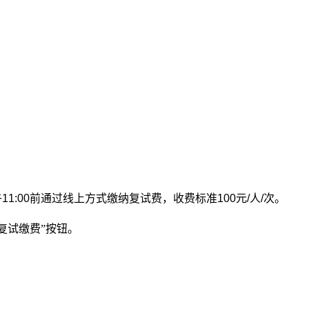
午
11:00
前通过线上方式缴纳复试费，收费标准
100
元
/
人
/
次。
复试缴费”按钮。