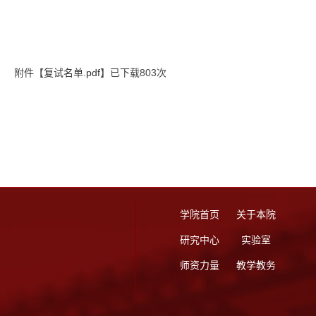
附件【
复试名单.pdf
】已下载
803
次
学院首页
关于本院
研究中心
实验室
师资力量
教学教务