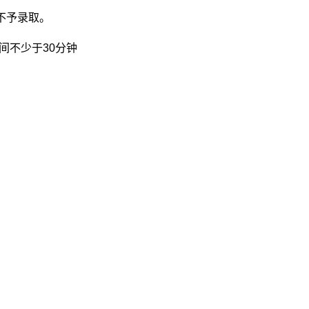
不予录取。
间不少于
30
分钟