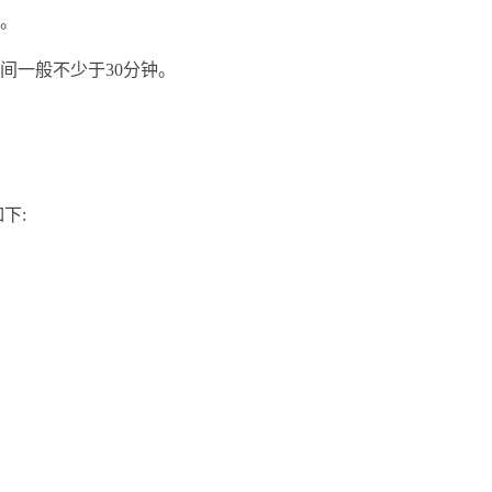
取。
间一般不少于30分钟。
下: