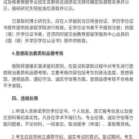
试及格者根据专业招生名额依总成绩名次择优确定拟录取名单并公
示，报经研究生院批准后录取并公示。
已录取的博士研究生，应在入学报到当日将身份证、学历学位证
书原件提供给录取学院进行核查，无学位证书者不予报到注册；持国
（境）外学位证书者，还须同时提交由教育部留学服务中心出具的
《国（境）外学历学位认证书》原件供核查。
4.
思想政治素质和品德考核
我院将遵循实事求是的原则，在复试和录取过程中对考生进行思
想政治素质和品德考核，主要考核内容包括考生的政治态度、思想表
现、道德品质、遵纪守法、诚实守信等方面。思想品德考核不合格者
不予录取。
四、违规处理
1.申请人须承诺学历学位证书、个人信息、其它报考信息以及提
交资料等的真实性。凡存在学术不端行为、专业伦理、诚实守信等方
面问题者，不论何时，一经查实，取消报考（申请）、录取等资格。
2.考生应自觉树立遵章守纪、诚实考试的意识。复试期间，考生