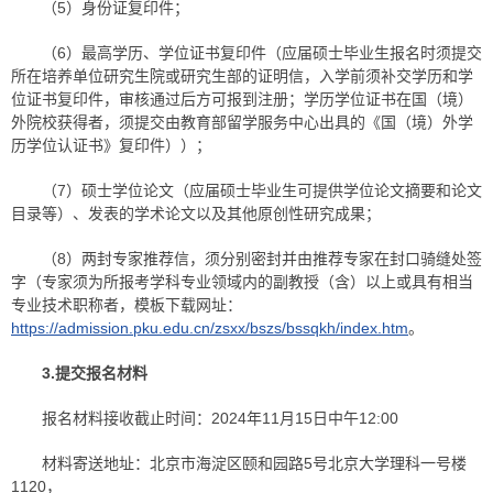
（5）身份证复印件；
（6）最高学历、学位证书复印件（应届硕士毕业生报名时须提交
所在培养单位研究生院或研究生部的证明信，入学前须补交学历和学
位证书复印件，审核通过后方可报到注册；学历学位证书在国（境）
外院校获得者，须提交由教育部留学服务中心出具的《国（境）外学
历学位认证书》复印件））；
（7）硕士学位论文（应届硕士毕业生可提供学位论文摘要和论文
目录等）、发表的学术论文以及其他原创性研究成果；
（8）两封专家推荐信，须分别密封并由推荐专家在封口骑缝处签
字（专家须为所报考学科专业领域内的副教授（含）以上或具有相当
专业技术职称者，模板下载网址：
https://admission.pku.edu.cn/zsxx/bszs/bssqkh/index.htm
。
3.
提交报名材料
报名材料接收截止时间：2024年11月15日中午12:00
材料寄送地址：北京市海淀区颐和园路5号北京大学理科一号楼
1120，