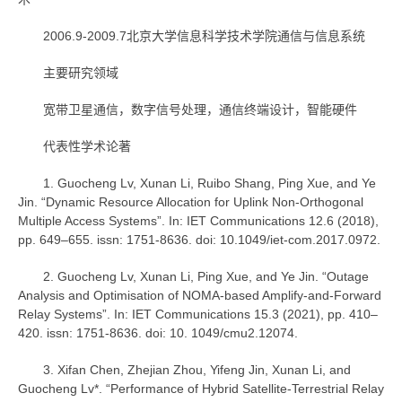
2006.9-2009.7北京大学信息科学技术学院通信与信息系统
主要研究领域
宽带卫星通信，数字信号处理，通信终端设计，智能硬件
代表性学术论著
1. Guocheng Lv, Xunan Li, Ruibo Shang, Ping Xue, and Ye
Jin. “Dynamic Resource Allocation for Uplink Non-Orthogonal
Multiple Access Systems”. In: IET Communications 12.6 (2018),
pp. 649–655. issn: 1751-8636. doi: 10.1049/iet-com.2017.0972.
2. Guocheng Lv, Xunan Li, Ping Xue, and Ye Jin. “Outage
Analysis and Optimisation of NOMA-based Amplify-and-Forward
Relay Systems”. In: IET Communications 15.3 (2021), pp. 410–
420. issn: 1751-8636. doi: 10. 1049/cmu2.12074.
3. Xifan Chen, Zhejian Zhou, Yifeng Jin, Xunan Li, and
Guocheng Lv*. “Performance of Hybrid Satellite-Terrestrial Relay