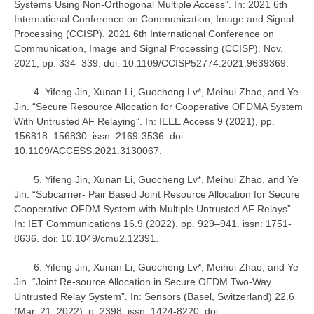
Systems Using Non-Orthogonal Multiple Access”. In: 2021 6th
International Conference on Communication, Image and Signal
Processing (CCISP). 2021 6th International Conference on
Communication, Image and Signal Processing (CCISP). Nov.
2021, pp. 334–339. doi: 10.1109/CCISP52774.2021.9639369.
4. Yifeng Jin, Xunan Li, Guocheng Lv*, Meihui Zhao, and Ye
Jin. “Secure Resource Allocation for Cooperative OFDMA System
With Untrusted AF Relaying”. In: IEEE Access 9 (2021), pp.
156818–156830. issn: 2169-3536. doi:
10.1109/ACCESS.2021.3130067.
5. Yifeng Jin, Xunan Li, Guocheng Lv*, Meihui Zhao, and Ye
Jin. “Subcarrier- Pair Based Joint Resource Allocation for Secure
Cooperative OFDM System with Multiple Untrusted AF Relays”.
In: IET Communications 16.9 (2022), pp. 929–941. issn: 1751-
8636. doi: 10.1049/cmu2.12391.
6. Yifeng Jin, Xunan Li, Guocheng Lv*, Meihui Zhao, and Ye
Jin. “Joint Re-source Allocation in Secure OFDM Two-Way
Untrusted Relay System”. In: Sensors (Basel, Switzerland) 22.6
(Mar. 21, 2022), p. 2398. issn: 1424-8220. doi: