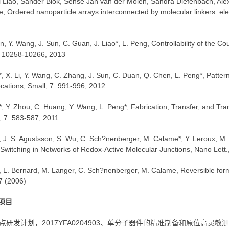
i Liao, Sander Blok, Sense Jan van der Molen, Sandra Diefenbach, Alex
, Ordered nanoparticle arrays interconnected by molecular linkers: ele
n, Y. Wang, J. Sun, C. Guan, J. Liao*, L. Peng, Controllability of the 
, 10258-10266, 2013
o*, X. Li, Y. Wang, C. Zhang, J. Sun, C. Duan, Q. Chen, L. Peng*, Patte
ocations, Small, 7: 991-996, 2012
o*, Y. Zhou, C. Huang, Y. Wang, L. Peng*, Fabrication, Transfer, and T
, 7: 583-587, 2011
o, J. S. Agustsson, S. Wu, C. Sch?nenberger, M. Calame*, Y. Leroux, M. 
witching in Networks of Redox-Active Molecular Junctions, Nano Lett.
o, L. Bernard, M. Langer, C. Sch?nenberger, M. Calame, Reversible forma
7 (2006)
项目
重点研发计划，2017YFA0204903、单分子器件的精准制备和原位高灵敏测