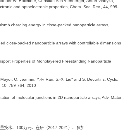
ander W. Holleitner, Christian Sch?nenberger, Anton Vladyka,
ctronic and optoelectronic properties, Chem. Soc. Rev., 44, 999-
Coulomb charging energy in close-packed nanoparticle arrays,
rned close-packed nanoparticle arrays with controllable dimensions
ransport Properties of Monolayered Freestanding Nanoparticle
Mayor, O. Jeannin, Y.-F. Ran, S.-X. Liu* and S. Decurtins, Cyclic
, 10: 759-764, 2010
tion of molecular junctions in 2D nanoparticle arrays, Adv. Mater.,
量技术、130万元、在研（2017-2021）、参加