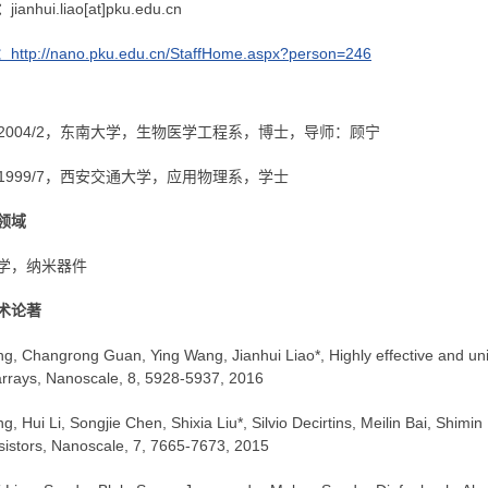
：
jianhui.liao[at]pku.edu.cn
tp://nano.pku.edu.cn/StaffHome.aspx?person=246
9 - 2004/2，东南大学，生物医学工程系，博士，导师：顾宁
9 - 1999/7，西安交通大学，应用物理系，学士
领域
学，纳米器件
术论著
ng, Changrong Guan, Ying Wang, Jianhui Liao*, Highly effective and un
arrays, Nanoscale, 8, 5928-5937, 2016
ng, Hui Li, Songjie Chen, Shixia Liu*, Silvio Decirtins, Meilin Bai, Shimin
sistors, Nanoscale, 7, 7665-7673, 2015