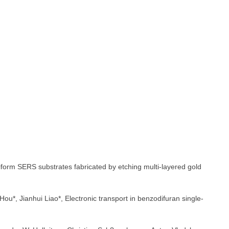
iform SERS substrates fabricated by etching multi-layered gold
 Hou*, Jianhui Liao*, Electronic transport in benzodifuran single-