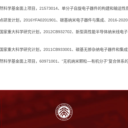
自然科学基金面上项目，21573014、单分子自旋电子器件的构建和输运性质测
重点研发计划，2016YFA0201901、碳基纳米电子器件与集成、2016-202
部国家重大科学研究计划，2012CB932702、新型高性能半导体纳米线电子器
部国家重大科学研究计划，2011CB933001、碳基无掺杂纳电子器件和集成电路
自然科学基金面上项目，60971001、“无机纳米颗粒—有机分子”复合体系