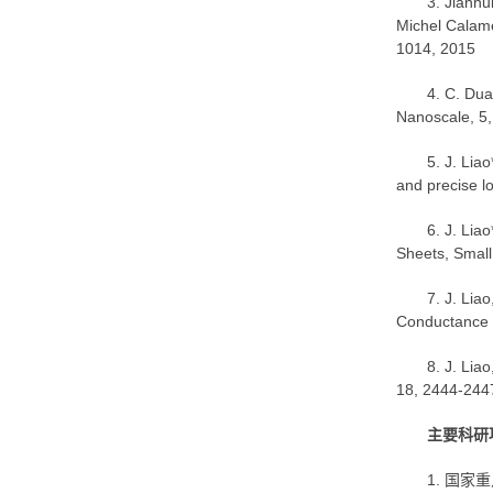
3. Jianhu
Michel Calame
1014, 2015
4. C. Dua
Nanoscale, 5
5. J. Lia
and precise l
6. J. Lia
Sheets, Small
7. J. Lia
Conductance S
8. J. Lia
18, 2444-244
主要科研
1. 国家