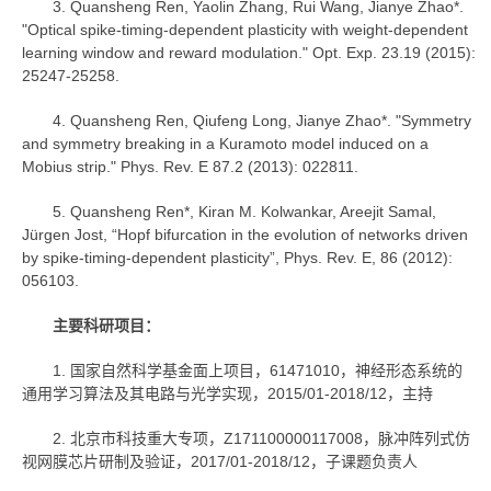
3. Quansheng Ren, Yaolin Zhang, Rui Wang, Jianye Zhao*.
"Optical spike-timing-dependent plasticity with weight-dependent
learning window and reward modulation." Opt. Exp. 23.19 (2015):
25247-25258.
4. Quansheng Ren, Qiufeng Long, Jianye Zhao*. "Symmetry
and symmetry breaking in a Kuramoto model induced on a
Mobius strip." Phys. Rev. E 87.2 (2013): 022811.
5. Quansheng Ren*, Kiran M. Kolwankar, Areejit Samal,
Jürgen Jost, “Hopf bifurcation in the evolution of networks driven
by spike-timing-dependent plasticity”, Phys. Rev. E, 86 (2012):
056103.
主要科研项目：
1. 国家自然科学基金面上项目，61471010，神经形态系统的
通用学习算法及其电路与光学实现，2015/01-2018/12，主持
2. 北京市科技重大专项，Z171100000117008，脉冲阵列式仿
视网膜芯片研制及验证，2017/01-2018/12，子课题负责人