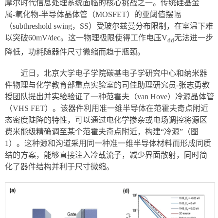
摩尔时代信息处理系统面临的核心挑战之一。传统硅基金
属‑氧化物‑半导体晶体管（
MOSFET
）的亚阈值摆幅
（
subthreshold swing，SS
）受玻尔兹曼分布限制，在室温下难
以突破
60
mV/dec
。这一物理极限使得工作电压
V
无法进一步
dd
降低，功耗随器件尺寸微缩而趋于瓶颈。
近日，北京大学电子学院碳基电子学研究中心和纳米器
件物理与化学教育部重点实验室的司佳助理研究员-张志勇教
授团队提出并实验验证了一种范霍夫（
van Hove
）冷源晶体管
（
VHS FET
）。该器件利用准一维半导体在范霍夫奇点附近
态密度陡降的特性，可以通过电化学掺杂或电场调控将源区
费米能级精确调至某个范霍夫奇点附近，构建“冷源”（图
1）。这种源和沟道采用同一种准一维半导体材料而形成同质
结的方案，能够直接注入冷载流子，减少界面散射，同时简
化了器件结构并利于尺寸微缩。