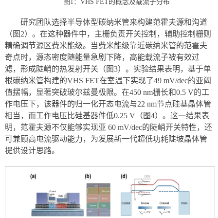
图1：VHS FET的概念及载流子分布
研究团队选择半导体型碳纳米管来构建范霍夫源和沟道
（图2）。在这种器件中，主栅负责开关控制，辅助控制栅则
精确调节源区费米能级。当费米能级靠近碳纳米管的范霍夫
奇点时，源态密度随能量急剧下降，高能载流子被有效过
滤，形成陡峭的热发射开关（图3）。实验结果表明，基于单
根碳纳米管构建的
VHS FET
在室温下实现了
49 mV/dec
的亚阈
值摆幅，显著突破玻尔兹曼极限。在
450 nm
栅长和
0.5 V
的工
作电压下，该器件的归一化开态电流与
22 nm
节点硅基晶体管
相当，而工作电压比硅基器件低
0.25 V
（图4）。这一结果表
明，范霍夫源不仅能够实现亚
60 mV/dec
的陡峭开关特性，还
可兼顾高电流驱动能力，为发展新一代超低功耗陡坡晶体管
提供设计思路。