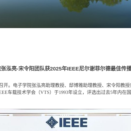
张泓亮-宋令阳团队获2025年IEEE尼尔谢菲尔德最佳传
l）在成都召开。电子学院张泓亮助理教授、邸博雅助理教授、宋令阳教授获颁
r Award）。该奖项由IEEE车载技术学会（VTS）于1993年设立，评选出过