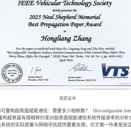
获奖证书
要多少相移数？（Reconfigurable Intelligent Surfaces As
Enough?）”。论文构建了可重构超表面有限相移约束对超表面赋能通信系
信系统的实际部署与网络评估提供重要支撑。论文第一作者是张