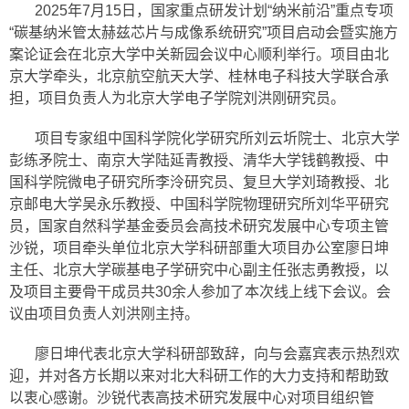
2025年7月15日，国家重点研发计划“纳米前沿”重点专项
“碳基纳米管太赫兹芯片与成像系统研究”项目启动会暨实施方
案论证会在北京大学中关新园会议中心顺利举行。项目由北
京大学牵头，北京航空航天大学、桂林电子科技大学联合承
担，项目负责人为北京大学电子学院刘洪刚研究员。
项目专家组中国科学院化学研究所刘云圻院士、北京大学
彭练矛院士、南京大学陆延青教授、清华大学钱鹤教授、中
国科学院微电子研究所李泠研究员、复旦大学刘琦教授、北
京邮电大学吴永乐教授、中国科学院物理研究所刘华平研究
员，国家自然科学基金委员会高技术研究发展中心专项主管
沙锐，项目牵头单位北京大学科研部重大项目办公室廖日坤
主任、北京大学碳基电子学研究中心副主任张志勇教授，以
及项目主要骨干成员共30余人参加了本次线上线下会议。会
议由项目负责人刘洪刚主持。
廖日坤代表北京大学科研部致辞，向与会嘉宾表示热烈欢
迎，并对各方长期以来对北大科研工作的大力支持和帮助致
以衷心感谢。沙锐代表高技术研究发展中心对项目组织管