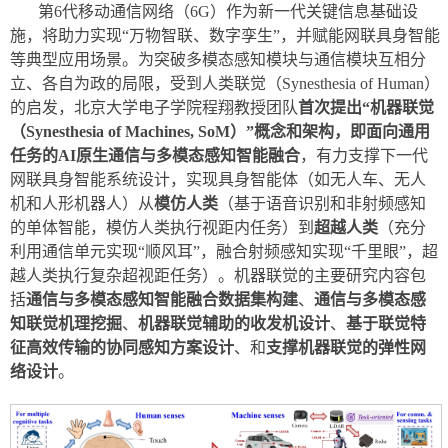
第6代移动通信网络（6G）作为新一代关键信息基础设
施，将助力实现“万物智联、数字孪生”，并赋能网联具身智能
等典型应用场景。为突破多模态感知模块与通信模块互相分
立、各自为政的局限，受到人类联觉（Synesthesia of Human）
的启发，北京大学电子学院程翔教授团队
首次提出“机器联觉
（Synesthesia of Machines, SoM）”概念和架构，即面向通用
任务的AI原生通信与多模态感知智能融合
，有力支撑下一代
网联具身智能系统设计，实现具身智能体（如无人车、无人
机和人形机器人）从
模仿人类
（基于语音识别和非射频感知
的单体智能，模仿人类执行视距内任务）到
超越人类
（充分
利用通信单元实现“顺风耳”，融合射频感知实现“千里眼”，超
越人类执行复杂超视距任务）。机器联觉的主要研究内容包
括
通信与多模态感知智能融合数据集构建
、
通信与多模态感
知联觉机理挖掘
、
机器联觉辅助的收发机设计
、
基于联觉特
征高效传输的协同感知方案设计
、和
支撑机器联觉的弹性网
络设计
。