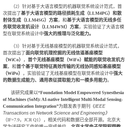
（2）针对基于大语言模型的机器联觉系统设计范式，首
次提出了
基于大语言模型的路径损耗生成（LLM4PG）和散
射体生成（LLM4SG）方案
，和
基于大语言模型的无线多任
务联觉收发机设计（LLM4WM）方案
，实验验证了大语言模
型在联觉系统设计中
强大的推理与泛化能力。
（3）针对基于无线基座模型的机器联觉系统设计范式，
首次提出了
面向联觉机理挖掘的无线信道基座模型
（WiCo）
，
首个无线基座模型（WiFo）赋能的联觉收发机方
案
，和
首个基于联觉特征高效传输的无线协同感知基座模型
（WiPo）
，实验验证了无线基座模型在联觉系统设计中
强大
的数据生成能力、通用表征提取能力和一模多用能力
。
该研究成果以
“Foundation Model Empowered Synesthesia
of Machines (SoM): AI-native Intelligent Multi-Modal Sensing-
Communication Integration”
为题发表于期刊《
IEEE
Transactions on Network Science and Engineering》
（IF=7.9，JCR Q1），相关代码和数据已全部开源。北京大
学为该研究工作的唯一完成单位。
北京大学电子学院程翔教