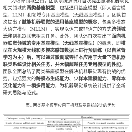
为填补领域空白，团队系统调研并首次提出赋能机器联觉
相关领域的
两类基座模型
，包括通用基座模型（即大语言模
型，LLM）和领域专用基座模型（无线基座模型）。团队首
次提出了
赋能机器联觉的通用基座模型的概念
，包含多模态
大语言模型（MLLM），实现以语言或非语言的方式
跨领域
迁移
到机器联觉相关任务。此外，团队还首次提出了
面向机
器联觉领域的专用基座模型（无线基座模型）
的概念，即
模
型在大规模无线和多模态感知数据上进行预训练（以自监督
学习为主）后，可以通过微调或零样本应用于大量下游机器
联觉系统设计相关任务，并大幅超越任务专用模型的性能
。
团队全面总结了两类基座模型在解决机器联觉现有挑战的优
势，包括强大的
跨模态生成能力
、
少样本建模能力
、
零样本
泛化能力
和
一模多用能力
，为机器联觉系统设计提供了全新
研究思路与范式。
表1 两类基座模型应用于机器联觉系统设计的优势