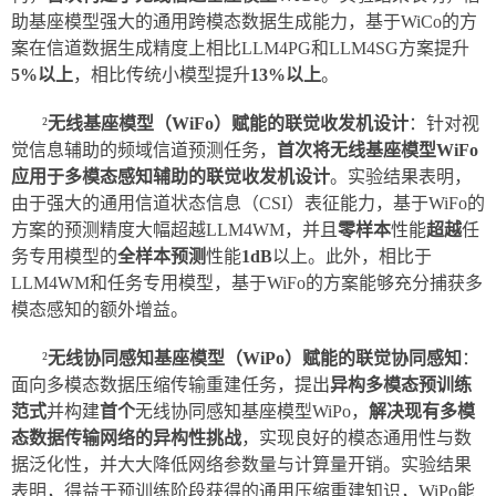
助基座模型强大的通用跨模态数据生成能力，基于WiCo的方
案在信道数据生成精度上相比LLM4PG和LLM4SG方案提升
5%以上
，相比传统小模型提升
13%以上
。
²
无线基座模型（WiFo）赋能的联觉收发机设计
：针对视
觉信息辅助的频域信道预测任务，
首次将无线基座模型WiFo
应用于多模态感知辅助的联觉收发机设计
。实验结果表明，
由于强大的通用信道状态信息（CSI）表征能力，基于WiFo的
方案的预测精度大幅超越LLM4WM，并且
零样本
性能
超越
任
务专用模型的
全样本预测
性能
1dB
以上。此外，相比于
LLM4WM和任务专用模型，基于WiFo的方案能够充分捕获多
模态感知的额外增益。
²
无线协同感知基座模型（WiPo）赋能的联觉协同感知
：
面向多模态数据压缩传输重建任务，提出
异构多模态预训练
范式
并构建
首个
无线协同感知基座模型WiPo，
解决现有多模
态数据传输网络的异构性挑战
，实现良好的模态通用性与数
据泛化性，并大大降低网络参数量与计算量开销。实验结果
表明，得益于预训练阶段获得的通用压缩重建知识，WiPo能