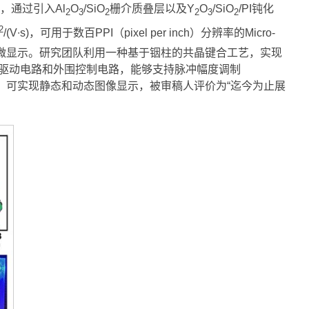
，通过引入Al
O
/SiO
栅介质叠层以及Y
O
/SiO
/PI钝化
2
3
2
2
3
2
2
/(V∙s)，可用于数百PPI（pixel per inch）分辨率的Micro-
o-LED微显示。研究团队利用一种基于铟柱的共晶键合工艺，实现
板的像素驱动电路和外围控制电路，能够支持脉冲幅度调制
器，可实现静态和动态图像显示，被审稿人评价为“迄今为止展