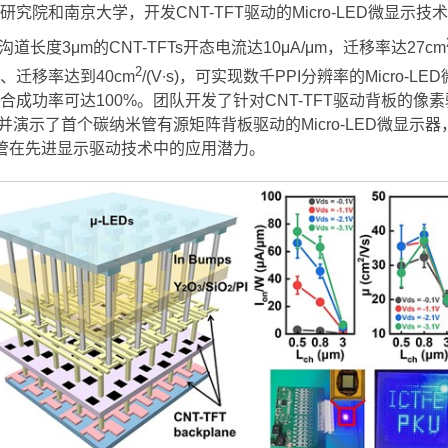
和南京大学，开发CNT-TFT驱动的Micro-LED微显示技术
长度3μm的CNT-TFTs开态电流达10μA/μm，迁移率达27cm
2
m、迁移率达到40cm
/(V∙s)，可实现数千PPI分辨率的Micr
质集成，键合成功率可达100%。团队开发了针对CNT-TFT驱动背
并演示了首个碳纳米管有源矩阵背板驱动的Micro-LED微显示
米管在先进显示驱动技术中的应用潜力。