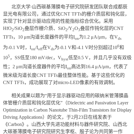
北京大学∙山西碳基薄膜电子研究院研发团队联合成都辰
显光电有限公司，通过优化CNT TFTs的栅介质层和钝化层，
实现了针对显示驱动应用的性能指标综合优化。采用
HfO
/SiO
叠层作栅介质、SiO
/Y
O
叠层作钝化层的CNT
2
2
2
2
3
TFTs，10 μm沟道长度器件的平均I
为1.2 μA/μm，在V
on
ds
6
为-0.1 V时，I
/I
在V
为-0.1 V和-4.1 V时分别超过10
和
on
off
ds
5
10
，SS低至180 mV/dec，V
低至0.5 V，并且几乎没有双极
hyst
性；2 μm沟道长度器件的平均I
高达到16.4 μA/μm，代表了
on
微米级沟道长度CNT TFTs最佳整体性能。基于这些优化的
CNT TFTs，成功展现了对micro-LED像素的有效调制。
相关成果以题为“用于显示器驱动应用的碳纳米管薄膜晶
体管栅介质层和钝化层优化”（Dielectric and Passivation Layer
Optimization in Carbon Nanotube Thin-Film Transistors for Display
Driving Applications）的论文，于2月23日在线发表于
《Carbon》。山西大学先进功能材料与器件研究院、山西北
大碳基薄膜电子研究院研究生李枢、殷子论为共同第一作