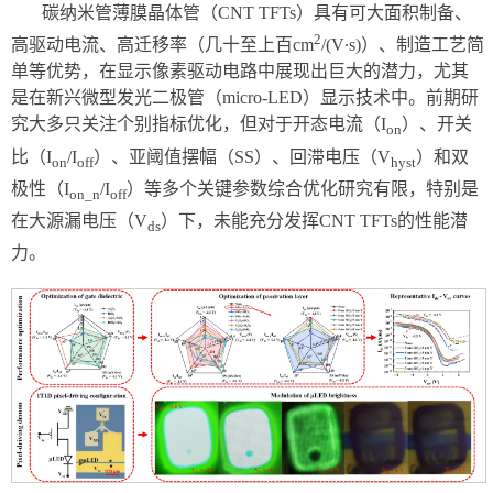
碳纳米管薄膜晶体管（CNT TFTs）具有可大面积制备、
2
高驱动电流、高迁移率（几十至上百cm
/(V∙s)）、制造工艺简
单等优势，在显示像素驱动电路中展现出巨大的潜力，尤其
是在新兴微型发光二极管（micro-LED）显示技术中。前期研
究大多只关注个别指标优化，但对于开态电流（I
）、开关
on
比（I
/I
）、亚阈值摆幅（SS）、回滞电压（V
）和双
on
off
hyst
极性（I
/I
）等多个关键参数综合优化研究有限，特别是
on_n
off
在大源漏电压（V
）下，未能充分发挥CNT TFTs的性能潜
ds
力。