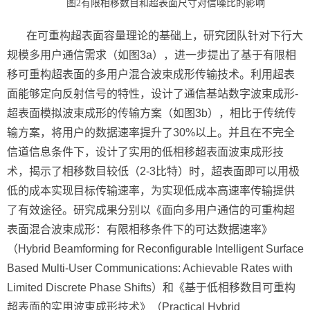
图2有限相移数目和超表面尺寸对信噪比的影响
在可重构超表面容量理论的基础上，研究团队针对下行大
规模多用户通信需求（如图3a），进一步提出了基于有限相
移可重构超表面的多用户混合波束成形传输技术。利用超表
面能够定向反射信号的特性，设计了通信基站数字波束成形-
超表面模拟波束成形的传输方案（如图3b），相比于传统传
输方案，将用户的数据速率提升了30%以上。并且在不完全
信道信息条件下，设计了实用的低相移超表面波束成形技
术，揭示了相移数目较低（2-3比特）时，超表面即可以用极
低的成本实现目标传输速率，为实现低成本高速率传输提供
了有效途径。研究成果分别以《面向多用户通信的可重构超
表面混合波束成形：有限相移条件下的可达数据速率》
（
Hybrid Beamforming for Reconfigurable Intelligent Surface
Based Multi-User Communications: Achievable Rates with
Limited Discrete Phase Shifts
）和《基于低相移数目可重构
超表面的实用波束成形技术》（Practical Hybrid