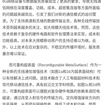
6G网络容量与数据服务质量提出了更高的要求，导致无线通
信网络在深度覆盖、功耗、成本、超密集连接等方面所面临
的问题越来越突出，引发了我们对新的通信模式的迫切需
求。为了支持高速和无缝的数据传输业务，各种无线传输技
术受到越来越多的关注，如大规模天线技术等。然而，这些
技术依赖于复杂的硬件电路和软件处理算法来实现，成本和
功耗极高，对未来大规模移动用户的支持还难以为继。此
外，以上技术在应对复杂的、不稳定的传播环境时，服务质
量亦难以保证。
而可重构超表面（Reconfigurable MetaSu
rf
ace）作为一
种全新的
无线通信
增强技术（如图1a和1b为超表面结构）可
以有效解决上述问题。该技术融合了人工电磁超材料技术和
现代移动通信技术，具有前沿交叉学科特质。如图1c和1d所
示，可重构超表面可以摆脱对复杂硬件电路的依赖来调控电
磁波，通过改变入射信号的传输方向，定向增强接收方向的
信号强度，从而提升网络性能，降低了成本和功耗。然而，