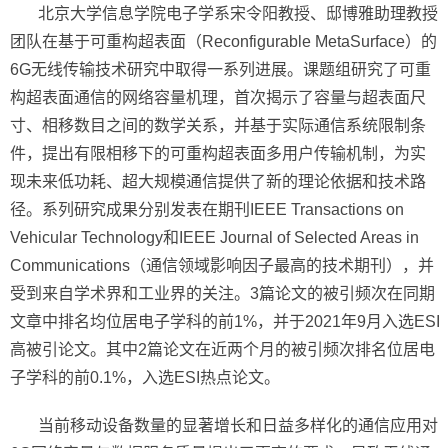
北京大学信息学院电子学系宋令阳教授、邸博雅助理教授
团队在基于可重构超表面（Reconfigurable MetaSurface）的
6G无线传输技术研究中取得一系列进展。课题组研究了可重
构超表面通信的网络容量机理，首次揭示了容量与超表面尺
寸、相移数目之间的数学关系，并基于实际通信系统限制条
件，提出有限相移下的可重构超表面多用户传输机制，为实
现未来低功耗、超大规模通信提供了新的理论依据和技术路
径。系列研究成果分别发表在期刊IEEE Transactions on
Vehicular Technology和IEEE Journal of Selected Areas in
Communications（通信领域影响因子最高的技术期刊），并
受到来自学术界和工业界的关注。3篇论文的被引频次在同期
文章中排名均位居电子学科的前1%，并于2021年9月入选ESI
高被引论文。其中2篇论文在近两个月的被引频次排名位居电
子学科的前0.1%，入选ESI热点论文。
当前移动设备数量的显著增长和日益多样化的通信应用对