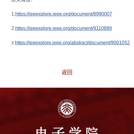
1.
https://ieeexplore.ieee.org/document/8990007
2.
https://ieeexplore.ieee.org/document/9110889
https://ieeexplore.ieee.org/abstract/document/9001052
3.
返回