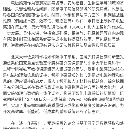
电磁感知作为智慧家庭与城市、安防检查、生物医学等领域的基
础性、关键性和共性问题，既是电子与信息领域的研究焦点，也是世
界各国角逐的颠覆性技术。然而，体制和算法两方面的一系列挑战性
难题（例如成本高、效率低、精度差等）均在一定程度上制约了电磁
感知在第五代、第六代移动通信技术（5G/6G）和人工智能时代的进
一步发展。具体来讲，包括合成孔径、相控阵、孔径编码等在内的现
有感知体制无法兼顾系统硬件成本和数据获取效率，而包括信号处
理、逆散射等在内的现有算法亦无法兼顾算法复杂性和图像质量。
北京大学信息科学技术学院电子学系、区域光纤通信网与新型光
通信系统国家重点实验室李廉林研究员课题组与东南大学信息科学与
工程学院崔铁军教授课题组等人组成研究团队，受到电磁感知的核心
是电磁物理和信息的调控，智能电磁感知的核心则是对电磁物理和信
息的自适应调控的启发，将人工智能和人工材料有机结合，综合挖掘
且充分利用二者在数据信息调控和电磁物理调控方面的强大能力，从
而实施物理与数据的一体化调控，构建了智能电磁感知的新框架。研
究团队研制了2.4 GHz这一无线保真（Wi-Fi）频段的电磁感知系统原
型，实现了兆赫兹帧率的高质量微波成像和高精度肢体语言识别，为
开发高效率、低能耗、低成本的感知系统开辟了新思路。
在上述工作基础上，受邀撰写的论文《基于可学习数据获取和处