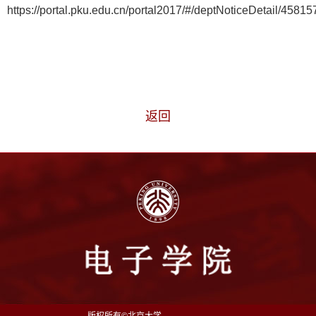
https://portal.pku.edu.cn/portal2017/#/deptNoticeDetail/45815
返回