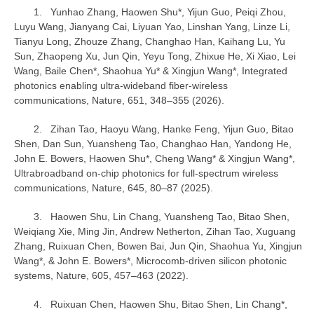
1. Yunhao Zhang, Haowen Shu*, Yijun Guo, Peiqi Zhou,
Luyu Wang, Jianyang Cai, Liyuan Yao, Linshan Yang, Linze Li,
Tianyu Long, Zhouze Zhang, Changhao Han, Kaihang Lu, Yu
Sun, Zhaopeng Xu, Jun Qin, Yeyu Tong, Zhixue He, Xi Xiao, Lei
Wang, Baile Chen*, Shaohua Yu* & Xingjun Wang*, Integrated
photonics enabling ultra-wideband fiber-wireless
communications, Nature, 651, 348–355 (2026).
2. Zihan Tao, Haoyu Wang, Hanke Feng, Yijun Guo, Bitao
Shen, Dan Sun, Yuansheng Tao, Changhao Han, Yandong He,
John E. Bowers, Haowen Shu*, Cheng Wang* & Xingjun Wang*,
Ultrabroadband on-chip photonics for full-spectrum wireless
communications, Nature, 645, 80–87 (2025).
3. Haowen Shu, Lin Chang, Yuansheng Tao, Bitao Shen,
Weiqiang Xie, Ming Jin, Andrew Netherton, Zihan Tao, Xuguang
Zhang, Ruixuan Chen, Bowen Bai, Jun Qin, Shaohua Yu, Xingjun
Wang*, & John E. Bowers*, Microcomb-driven silicon photonic
systems, Nature, 605, 457–463 (2022).
4. Ruixuan Chen, Haowen Shu, Bitao Shen, Lin Chang*,