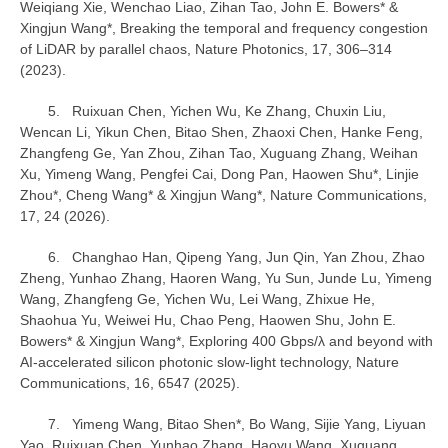
Weiqiang Xie, Wenchao Liao, Zihan Tao, John E. Bowers* &
Xingjun Wang*, Breaking the temporal and frequency congestion
of LiDAR by parallel chaos, Nature Photonics, 17, 306–314
(2023).
5. Ruixuan Chen, Yichen Wu, Ke Zhang, Chuxin Liu,
Wencan Li, Yikun Chen, Bitao Shen, Zhaoxi Chen, Hanke Feng,
Zhangfeng Ge, Yan Zhou, Zihan Tao, Xuguang Zhang, Weihan
Xu, Yimeng Wang, Pengfei Cai, Dong Pan, Haowen Shu*, Linjie
Zhou*, Cheng Wang* & Xingjun Wang*, Nature Communications,
17, 24 (2026).
6. Changhao Han, Qipeng Yang, Jun Qin, Yan Zhou, Zhao
Zheng, Yunhao Zhang, Haoren Wang, Yu Sun, Junde Lu, Yimeng
Wang, Zhangfeng Ge, Yichen Wu, Lei Wang, Zhixue He,
Shaohua Yu, Weiwei Hu, Chao Peng, Haowen Shu, John E.
Bowers* & Xingjun Wang*, Exploring 400 Gbps/λ and beyond with
AI-accelerated silicon photonic slow-light technology, Nature
Communications, 16, 6547 (2025).
7. Yimeng Wang, Bitao Shen*, Bo Wang, Sijie Yang, Liyuan
Yao, Ruixuan Chen, Yunhao Zhang, Haoyu Wang, Xuguang