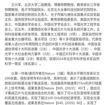
王兴军，北京大学二级教授、博雅特聘教授、教育部长江学者
特聘教授、电子学院副院长、北京北大全重科技创新研究院院长、
国家重点领域创新团队负责人、光子传输与通信全国重点实验室副
主任、国务院学科评议组成员、教育部教指委委员、美国光学学会
会士、中国通信学会会士、中国光学学会会士、中国光学工程学会
会士。近五年，主要围绕光电子集成芯片与信息系统开展工作，主
持科技部重点研发项目、国家重大工程项目（3项）、国家自然科学
基金重大仪器项目、重点项目（2次）等十多项国家级项目。代表性
成果入选2025年两院院士评选的中国十大科技进展新闻、中国信息
通信领域十大科技进展（2次）、中国光学十大进展（2次）、中国
光学十大社会影响力事件（3次）、中国芯片科学十大进展、中国半
导体十大进展（2次）等奖项，获得2024年北京市科学技术奖自然
科学一等奖（排名第1）。
以第一作者/通讯作者在Nature（3篇）等高水平期刊发表论文
200余篇，授权发明专利50余项，具体包括：演示了由集成微腔光
梳驱动的硅基光电子集成系统，完成最高传输速率2Tb/s的并行硅基
片上信号传输，成果发表在Nature【605, (2022)：457】。提出光
子集成芯片与无线通信结合的方案，展示了可以在任意频率点配置
的高速无线通信，实现了超过100 GHz的创纪录带宽，实现全光谱
覆盖无线通信，成果发表在Nature【645, (2025): 80】。实现了