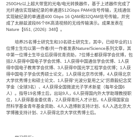
250GHz以上超大带宽的光电/电光转换器件，基于上述器件完成了
光纤通信实现破纪录的单通道512Gbps PAM4信号传输，无线通信
实现破纪录的单通道400 Gbps 16 QAM和32QAM信号传输，并完
成了太赫兹波段86个8K高清视频的无线传输演示。成果发表在
Nature【651, (2026): 348】。
培养25名博士研究生和10名硕士研究生，其中，已经毕业的11
位博士生均以第一作者/共一作者发表Nature/Science系列文章，其
中第一位博士生毕业后获得优青资助，7位博士都获得学会优博，包
括2人获得中国电子学会优博、1人获得中国通信学会优博、1人获
得中国电子教育学会优博、3人获得中国光学工程学会优博；1人获
得中国电子学会优秀硕士论文，1人获得北京市优博，4人获得北京
大学优秀博士和硕士论文、1人获得“光波分复用之父”厉鼎毅纪念奖
学金（全球3名）、4人获得全国微波光子学术新星（每年全国6
人）。指导19名博士后，出站9人，6人获得国内外大学助理教授职
位，1人获得基金委优青，2人获得青托人才计划，6人获得国家自
然科学基金青年基金资助、4人入选博新支持计划、6人入选北京大
学博雅支持计划、2人获得北京大学优秀博士后。