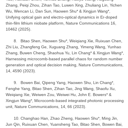
Zhang, Peiqi Zhou, Zihan Tao, Luwen Xing, Zhuliang Lin, Yichen
Wu, Wencan Li, Dan Sun, Haowen Shu* & Xingjun Wang*,
Unifying optical gain and electro-optical dynamics in Er-doped
thin-film lithium niobate platform, Nature Communications 16,
10462 (2025).
8. Bitao Shen, Haowen Shu*, Weiqiang Xie, Ruixuan Chen,
Zhi Liu, Zhangfeng Ge, Xuguang Zhang, Yimeng Wang, Yunhao
Zhang, Buwen Cheng, Shaohua Yu, Lin Chang* & Xingjun Wang*,
Harnessing microcomb-based parallel chaos for random number
generation and optical decision making, Nature Communications,
14, 4590 (2023).
9. Bowen Bai, Qipeng Yang, Haowen Shu, Lin Chang*,
Fenghe Yang, Bitao Shen, Zihan Tao, Jing Wang, Shaofu Xu,
Weiqiang Xie, Weiwen Zou, Weiwei Hu, John E. Bowers* &
Xingjun Wang*, Microcomb-based integrated photonic processing
unit, Nature Communications, 14, 66 (2023).
10. Changhao Han, Zhao Zheng, Haowen Shu*, Ming Jin,
Jun Qin, Ruixuan Chen, Yuansheng Tao, Bitao Shen, Bowen Bai,