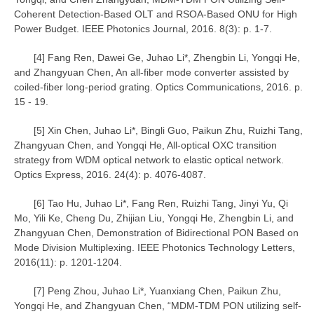
Coherent Detection-Based OLT and RSOA-Based ONU for High
Power Budget. IEEE Photonics Journal, 2016. 8(3): p. 1-7.
[4] Fang Ren, Dawei Ge, Juhao Li*, Zhengbin Li, Yongqi He,
and Zhangyuan Chen, An all-fiber mode converter assisted by
coiled-fiber long-period grating. Optics Communications, 2016. p.
15 - 19.
[5] Xin Chen, Juhao Li*, Bingli Guo, Paikun Zhu, Ruizhi Tang,
Zhangyuan Chen, and Yongqi He, All-optical OXC transition
strategy from WDM optical network to elastic optical network.
Optics Express, 2016. 24(4): p. 4076-4087.
[6] Tao Hu, Juhao Li*, Fang Ren, Ruizhi Tang, Jinyi Yu, Qi
Mo, Yili Ke, Cheng Du, Zhijian Liu, Yongqi He, Zhengbin Li, and
Zhangyuan Chen, Demonstration of Bidirectional PON Based on
Mode Division Multiplexing. IEEE Photonics Technology Letters,
2016(11): p. 1201-1204.
[7] Peng Zhou, Juhao Li*, Yuanxiang Chen, Paikun Zhu,
Yongqi He, and Zhangyuan Chen, “MDM-TDM PON utilizing self-