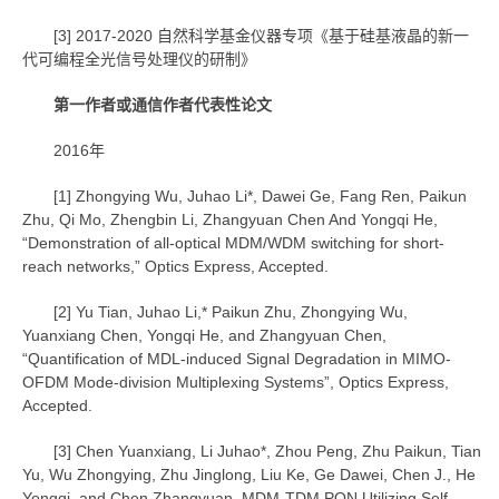
[3] 2017-2020 自然科学基金仪器专项《基于硅基液晶的新一
代可编程全光信号处理仪的研制》
第一作者或通信作者代表性论文
2016年
[1] Zhongying Wu, Juhao Li*, Dawei Ge, Fang Ren, Paikun
Zhu, Qi Mo, Zhengbin Li, Zhangyuan Chen And Yongqi He,
“Demonstration of all-optical MDM/WDM switching for short-
reach networks,” Optics Express, Accepted.
[2] Yu Tian, Juhao Li,* Paikun Zhu, Zhongying Wu,
Yuanxiang Chen, Yongqi He, and Zhangyuan Chen,
“Quantification of MDL-induced Signal Degradation in MIMO-
OFDM Mode-division Multiplexing Systems”, Optics Express,
Accepted.
[3] Chen Yuanxiang, Li Juhao*, Zhou Peng, Zhu Paikun, Tian
Yu, Wu Zhongying, Zhu Jinglong, Liu Ke, Ge Dawei, Chen J., He
Yongqi, and Chen Zhangyuan, MDM-TDM PON Utilizing Self-