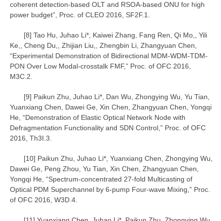
coherent detection-based OLT and RSOA-based ONU for high
power budget”, Proc. of CLEO 2016, SF2F.1.
[8] Tao Hu, Juhao Li*, Kaiwei Zhang, Fang Ren, Qi Mo,, Yili
Ke,, Cheng Du,, Zhijian Liu,, Zhengbin Li, Zhangyuan Chen,
“Experimental Demonstration of Bidirectional MDM-WDM-TDM-
PON Over Low Modal-crosstalk FMF,” Proc. of OFC 2016,
M3C.2.
[9] Paikun Zhu, Juhao Li*, Dan Wu, Zhongying Wu, Yu Tian,
Yuanxiang Chen, Dawei Ge, Xin Chen, Zhangyuan Chen, Yongqi
He, “Demonstration of Elastic Optical Network Node with
Defragmentation Functionality and SDN Control,” Proc. of OFC
2016, Th3I.3.
[10] Paikun Zhu, Juhao Li*, Yuanxiang Chen, Zhongying Wu,
Dawei Ge, Peng Zhou, Yu Tian, Xin Chen, Zhangyuan Chen,
Yongqi He, “Spectrum-concentrated 27-fold Multicasting of
Optical PDM Superchannel by 6-pump Four-wave Mixing,” Proc.
of OFC 2016, W3D.4.
[11] Yuanxiang Chen, Juhao Li*, Paikun Zhu, Zhongying Wu,