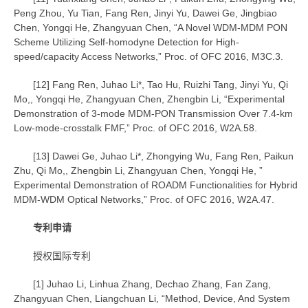
Peng Zhou, Yu Tian, Fang Ren, Jinyi Yu, Dawei Ge, Jingbiao
Chen, Yongqi He, Zhangyuan Chen, “A Novel WDM-MDM PON
Scheme Utilizing Self-homodyne Detection for High-
speed/capacity Access Networks,” Proc. of OFC 2016, M3C.3.
[12] Fang Ren, Juhao Li*, Tao Hu, Ruizhi Tang, Jinyi Yu, Qi
Mo,, Yongqi He, Zhangyuan Chen, Zhengbin Li, “Experimental
Demonstration of 3-mode MDM-PON Transmission Over 7.4-km
Low-mode-crosstalk FMF,” Proc. of OFC 2016, W2A.58.
[13] Dawei Ge, Juhao Li*, Zhongying Wu, Fang Ren, Paikun
Zhu, Qi Mo,, Zhengbin Li, Zhangyuan Chen, Yongqi He, ”
Experimental Demonstration of ROADM Functionalities for Hybrid
MDM-WDM Optical Networks,” Proc. of OFC 2016, W2A.47.
专利申请
授权国际专利
[1] Juhao Li, Linhua Zhang, Dechao Zhang, Fan Zang,
Zhangyuan Chen, Liangchuan Li, “Method, Device, And System