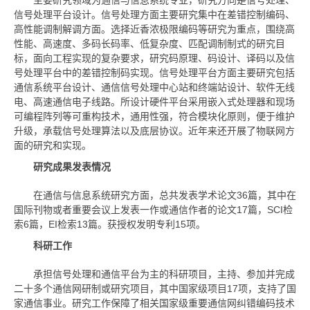
主要研究领域为通信与信息系统专业，研究方向是信号处理、
信号处理平台设计。信号处理方面主要研究集中在差错控制编码、
高性能调制解调方面。选择近香浓极限编码等研究为重点，围绕高
性能、高速度、多码长码率、低复杂度、匹配调制制式的研究目
标，面向工程实现的复杂要求，研究码原理、码设计、译码以及信
号处理平台中的差错控制码实现。信号处理平台方面主要研究包括
通信系统平台设计、通信信号处理中心站和终端站设计、软件无线
电、高速通信电子线路。所设计硬件平台采用嵌入式处理器和现场
可编程阵列等可重构技术，通用性强，符合模块化原则，便于维护
升级，承载信号处理算法以及底层协议。近年来还开展了物联网方
面的研究和实现。
研究成果发表情况
在通信与信息系统研究方面，总共发表学术论文36篇，其中在
国际刊物或者重要会议上发表一作或通信作者的论文17篇，SCI检
索6篇，EI检索13篇。获授权发明专利15项。
科研工作
承担信号处理和通信平台为主的科研项目，主持、参加并完成
二十多个通信网研制或研究项目，其中国家级项目17项，支持了国
家通信事业。研究工作保障了相关国家级重要通信网纠错编码技术