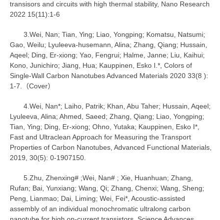
transisors and circuits with high thermal stability, Nano Research
2022 15(11):1-6
3.Wei, Nan; Tian, Ying; Liao, Yongping; Komatsu, Natsumi;
Gao, Weilu; Lyuleeva-husemann, Alina; Zhang, Qiang; Hussain,
Aqeel; Ding, Er-xiong; Yao, Fengrui; Halme, Janne; Liu, Kaihui;
Kono, Junichiro; Jiang, Hua; Kauppinen, Esko I.*, Colors of
Single-Wall Carbon Nanotubes Advanced Materials 2020 33(8 ):
1-7.（Cover）
4.Wei, Nan*; Laiho, Patrik; Khan, Abu Taher; Hussain, Aqeel;
Lyuleeva, Alina; Ahmed, Saeed; Zhang, Qiang; Liao, Yongping;
Tian, Ying; Ding, Er-xiong; Ohno, Yutaka; Kauppinen, Esko I*,
Fast and Ultraclean Approach for Measuring the Transport
Properties of Carbon Nanotubes, Advanced Functional Materials,
2019, 30(5): 0-1907150.
5.Zhu, Zhenxing# ;Wei, Nan# ; Xie, Huanhuan; Zhang,
Rufan; Bai, Yunxiang; Wang, Qi; Zhang, Chenxi; Wang, Sheng;
Peng, Lianmao; Dai, Liming; Wei, Fei*, Acoustic-assisted
assembly of an individual monochromatic ultralong carbon
nanotube for high on-current transistors, Science Advances,