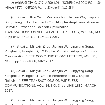
发表国内外期刊会议文章200余篇（SCI/EI检索100余篇），获
国家发明专利授权20多项。近期代表性文章如下：
(6) Shuai Li, Kun Yang, Mingxin Zhou, Jianjun Wu, Lingyang
Song, Yonghui Li, Hongbin Li, " Full-Duplex Amplify-and-Forward
Relaying: Power and Location Optimization," IEEE
TRANSACTIONS ON VEHICULAR TECHNOLOGY, VOL. 66, NO.
9, pp.8458-8468, SEPTEMBER 2017.
(7) Shuai Li, Mingxin Zhou, Jianjun Wu, Lingyang Song,
Yonghui Li, Hongbin Li, " X-Duplex Relaying: Adaptive Antenna
Configuration," IEEE COMMUNICATIONS LETTERS, VOL. 21,
NO. 5, pp.1083-1086, MAY 2017.
(8) Shuai Li, Mingxin Zhou, Jianjun Wu, Lingyang Song,
Yonghui Li, Hongbin Li, "On the Performance of X-Duplex
Relaying," IEEE TRANSACTIONS ON WIRELESS
COMMUNICATIONS, VOL. 16, NO. 3, pp.1868-1880, MARCH
2017.
(9) Shuai Li, Mingxin Zhou, Jianjun Wu, Lingyang Song,