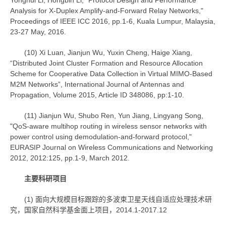
Yonghui Li, Hongbin Li, "Protocol Design and Performance
Analysis for X-Duplex Amplify-and-Forward Relay Networks,"
Proceedings of IEEE ICC 2016, pp.1-6, Kuala Lumpur, Malaysia,
23-27 May, 2016.
(10) Xi Luan, Jianjun Wu, Yuxin Cheng, Haige Xiang,
“Distributed Joint Cluster Formation and Resource Allocation
Scheme for Cooperative Data Collection in Virtual MIMO-Based
M2M Networks”, International Journal of Antennas and
Propagation, Volume 2015, Article ID 348086, pp:1-10.
(11) Jianjun Wu, Shubo Ren, Yun Jiang, Lingyang Song,
"QoS-aware multihop routing in wireless sensor networks with
power control using demodulation-and-forward protocol,"
EURASIP Journal on Wireless Communications and Networking
2012, 2012:125, pp.1-9, March 2012.
主要科研项目
(1) 面向大规模目标跟踪的多波束卫星天线自适应处理技术研
究，国家自然科学基金面上项目，2014.1-2017.12