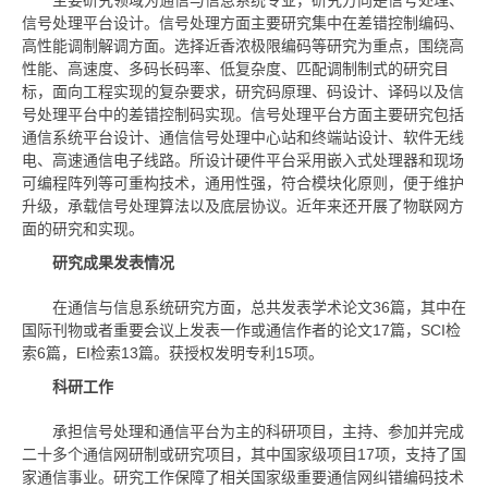
主要研究领域为通信与信息系统专业，研究方向是信号处理、
信号处理平台设计。信号处理方面主要研究集中在差错控制编码、
高性能调制解调方面。选择近香浓极限编码等研究为重点，围绕高
性能、高速度、多码长码率、低复杂度、匹配调制制式的研究目
标，面向工程实现的复杂要求，研究码原理、码设计、译码以及信
号处理平台中的差错控制码实现。信号处理平台方面主要研究包括
通信系统平台设计、通信信号处理中心站和终端站设计、软件无线
电、高速通信电子线路。所设计硬件平台采用嵌入式处理器和现场
可编程阵列等可重构技术，通用性强，符合模块化原则，便于维护
升级，承载信号处理算法以及底层协议。近年来还开展了物联网方
面的研究和实现。
研究成果发表情况
在通信与信息系统研究方面，总共发表学术论文36篇，其中在
国际刊物或者重要会议上发表一作或通信作者的论文17篇，SCI检
索6篇，EI检索13篇。获授权发明专利15项。
科研工作
承担信号处理和通信平台为主的科研项目，主持、参加并完成
二十多个通信网研制或研究项目，其中国家级项目17项，支持了国
家通信事业。研究工作保障了相关国家级重要通信网纠错编码技术