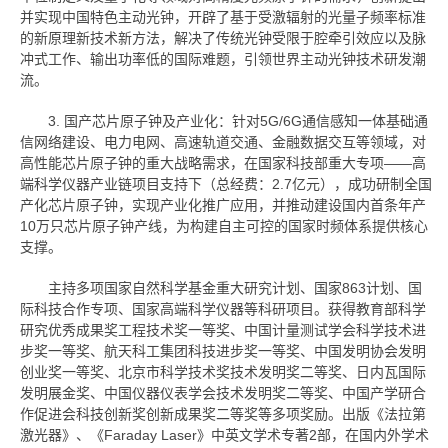
并实现中国特色主动光钟，开辟了基于受激辐射的光量子频率标准
的新原理新技术新方法，解决了传统光钟受限于腔牵引效应以及脉
冲式工作、输出功率低的国际难题，引领世界主动光钟技术研发潮
流。
3. 国产芯片原子钟及产业化：针对5G/6G通信感知一体基础通
信网络建设、电力电网、高速轨道交通、金融数据交互等领域，对
高性能芯片原子钟的重大战略需求，在国家科技部重大专项——高
端科学仪器产业链项目支持下（总经费：2.7亿元），成功研制全国
产化芯片原子钟，实现产业化推广应用，并推动建设国内首条年产
10万只芯片原子钟产线，为构建自主可控的国家时频体系提供核心
支撑。
主持多项国家自然科学基金重大研究计划、国家863计划、国
际科技合作专项、国家高端科学仪器等科研项目。获得教育部科学
研究优秀成果奖工程技术奖一等奖、中国计量测试学会科学技术进
步奖一等奖、航天科工集团科技进步奖一等奖、中国发明协会发明
创业奖一等奖、北京市科学技术奖技术发明奖二等奖、日内瓦国际
发明展金奖、中国仪器仪表学会技术发明奖二等奖、中国产学研合
作促进会科技创新奖创新成果奖二等奖等多项奖励。出版《法拉第
激光器》、《Faraday Laser》中英文学术专著2部，在国内外学术