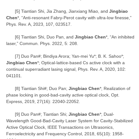
[5] Tiantian Shi, Jia Zhang, Jianxiang Miao, and
Jingbiao
Chen
*, “Anti-resonant Fabry-Perot cavity with ultra-low finesse,”
Phys. Rev. A, 2023, 107, 023517.
[6] Tiantian Shi, Duo Pan, and
Jingbiao Chen
*, “An inhibited
laser,” Commun. Phys. 2022, 5: 208.
[7] Duo Pan#; Bindiya Arora; Yan-mei Yu*; B. K. Sahoo*;
Jingbiao Chen
*; Optical-lattice-based Cs active clock with a
continual superradiant lasing signal, Phys. Rev. A, 2020, 102:
041101.
[8] Tiantian Shi#; Duo Pan;
Jingbiao Chen
*; Realization of
phase locking in good-bad-cavity active optical clock, Opt.
Express, 2019, 27(16): 22040-22052.
[9] Duo Pan#; Tiantian Shi;
Jingbiao Chen
*; Dual-
Wavelength Good-Bad-Cavity Laser System for Cavity-Stabilized
Active Optical Clock, IEEE Transactions on Ultrasonics,
Ferroelectricity and Frequency Control, 2018, 65(10): 1958-