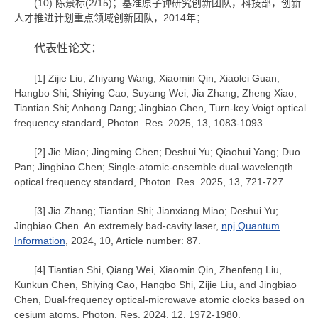
(10) 陈景标(2/15)；基准原子钟研究创新团队，科技部，创新
人才推进计划重点领域创新团队，2014年；
代表性论文：
[1] Zijie Liu; Zhiyang Wang; Xiaomin Qin; Xiaolei Guan;
Hangbo Shi; Shiying Cao; Suyang Wei; Jia Zhang; Zheng Xiao;
Tiantian Shi; Anhong Dang; Jingbiao Chen, Turn-key Voigt optical
frequency standard, Photon. Res. 2025, 13, 1083-1093.
[2] Jie Miao; Jingming Chen; Deshui Yu; Qiaohui Yang; Duo
Pan; Jingbiao Chen; Single-atomic-ensemble dual-wavelength
optical frequency standard, Photon. Res. 2025, 13, 721-727.
[3] Jia Zhang; Tiantian Shi; Jianxiang Miao; Deshui Yu;
Jingbiao Chen. An extremely bad-cavity laser,
npj Quantum
Information
, 2024, 10, Article number: 87.
[4] Tiantian Shi, Qiang Wei, Xiaomin Qin, Zhenfeng Liu,
Kunkun Chen, Shiying Cao, Hangbo Shi, Zijie Liu, and Jingbiao
Chen, Dual-frequency optical-microwave atomic clocks based on
cesium atoms, Photon. Res. 2024, 12, 1972-1980.