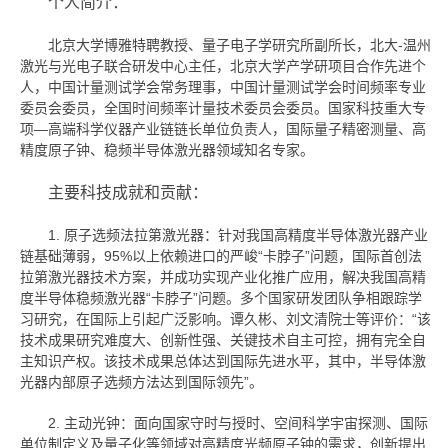
个人简介：
北京大学博雅特聘教授、量子电子学研究所副所长，北大-温州
激光与光电子联合研发中心主任，北京大学产学研项目合作先进个
人，中国计量测试学会常务理事，中国计量测试学会时间频率专业
委员会委员，全国时间频率计量技术委员会委员。国家科技重大专
项—高端科学仪器产业链链长单位负责人，国际量子精密测量、高
精度原子钟、稳频半导体激光器领域知名专家。
主要科技成就和贡献：
1. 原子选频法拉第激光器：针对我国高精度半导体激光器产业
链基础薄弱，95%以上依赖进口的严峻“卡脖子”问题，国际首创法
拉第激光器技术方案，并成功实现产业化推广应用，解决我国高精
度半导体稳频激光器“卡脖子”问题。多个国家研发团队争相跟踪学
习研究，在国际上引起广泛影响。谭久彬、刘文清院士等评价：“该
技术成果研究难度大、创新性强、关键技术自主可控，拥有完全自
主知识产权。该技术成果总体达到国际先进水平，其中，半导体激
光器内部原子选频方法达到国际领先”。
2. 主动光钟：面向国家守时与授时、空间科学宇宙探测、国际
单位制定义及量子化等领域对高精度光频原子钟的需求，创新提出