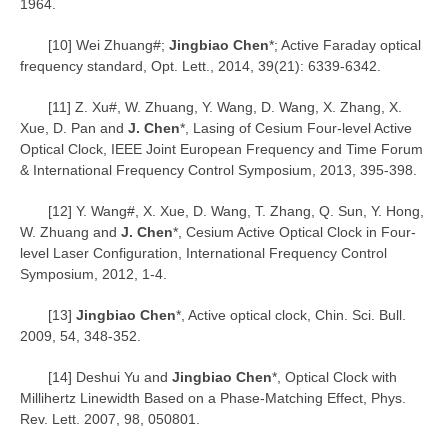
1964.
[10] Wei Zhuang#;
Jingbiao Chen
*; Active Faraday optical
frequency standard, Opt. Lett., 2014, 39(21): 6339-6342.
[11] Z. Xu#, W. Zhuang, Y. Wang, D. Wang, X. Zhang, X.
Xue, D. Pan and
J. Chen
*, Lasing of Cesium Four-level Active
Optical Clock, IEEE Joint European Frequency and Time Forum
& International Frequency Control Symposium, 2013, 395-398.
[12] Y. Wang#, X. Xue, D. Wang, T. Zhang, Q. Sun, Y. Hong,
W. Zhuang and
J. Chen
*, Cesium Active Optical Clock in Four-
level Laser Configuration, International Frequency Control
Symposium, 2012, 1-4.
[13]
Jingbiao Chen
*, Active optical clock, Chin. Sci. Bull.
2009, 54, 348-352.
[14] Deshui Yu and
Jingbiao Chen
*, Optical Clock with
Millihertz Linewidth Based on a Phase-Matching Effect, Phys.
Rev. Lett. 2007, 98, 050801.