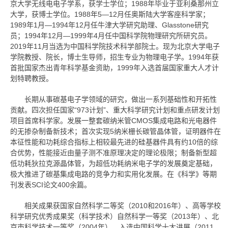
京大学无线电电子学系，获学士学位；1988年毕业于亚利桑那州立
大学，获博士学位。1988年5—12月任奥斯陆大学客座科学家；
1989年1月—1994年12月任牛津大学研究助理、Glasstone研究
员；1994年12月—1999年4月任中国科学院物理研究所研究员。
2019年11月当选为中国科学院技术科学部院士。现为北京大学电子
学院教授、院长，博士生导师，招生专业为物理电子学。1994年获
首批国家杰出青年科学基金资助，1999年入选首届国家重大人才计
划特聘教授。
长期从事碳基电子学领域的研究，做出一系列基础性和开拓性
贡献。四次担任国家“973计划”、重大科学研究计划和重点研发计划
项目首席科学家。发展一整套碳纳米管CMOS集成电路和光电器件
的无掺杂制备新技术；首次实现5纳米栅长碳管晶体管，证明器件在
本征性能和功耗综合指标上相较最先进的硅基器件具有约10倍的综
合优势，性能接近由量子测不准原理决定的理论极限；制备新型超
低功耗狄拉克源晶体管，为超低功耗纳米电子学的发展奠定基础，
极大推进了碳基集成电路的竞争力和实用化发展。在《科学》等期
刊发表SCI论文400余篇。
相关成果获国家自然科学二等奖（2010和2016年）、高等学校
科学研究优秀成果奖（科学技术）自然科学一等奖（2013年）、北
京市科学技术一等奖（2004年），入选中国科学十大进展（2011