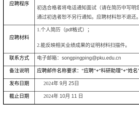
应聘程序
初选合格者将电话通知面试（请在简历中写明
通过初选者恕不另行通知。应聘材料恕不退还
1.
个人简历（
pdf
格式）；
应聘材料
2.
能反映相关业绩成果的证明材料扫描件。
联系方式
电子邮箱：
songpingping@pku.edu.cn
备注说明
应聘邮件名称要求：“应聘”
+
“科研助理”
+
“姓名
发布日期
2024
年
9
月
25
日
截止日期
2024
年
10
月
11
日