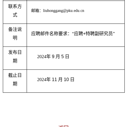
联系方
邮箱：
liuhonggang
@pku.edu.cn
式
备注说
应聘邮件名称要求：“应聘
+
特聘副研究员”
明
发布日
2024
年
9
月
5
日
期
截止日
2024
年
11
月
10
日
期