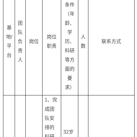
条件
（年
团
龄、
基
队
学
地
/
岗位
人
负
岗位
历、
联系方式
平
职责
数
责
科研
台
人
等方
面的
要
求）
1
、完
成团
队安
排的
32
岁
科研