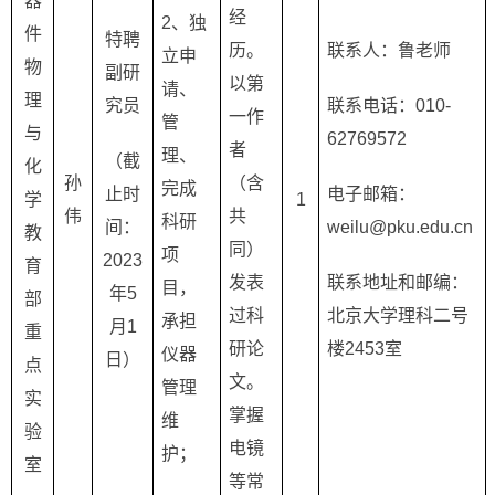
器
经
2
、独
件
特聘
历。
联系人：鲁老师
立申
物
副研
以第
请、
理
究员
联系电话：
010-
一作
管
与
62769572
者
理、
（截
化
孙
（含
完成
止时
电子邮箱：
学
1
伟
共
科研
间：
weilu@pku.edu.cn
教
同）
项
2023
育
发表
联系地址和邮编：
目，
年
5
部
过科
北京大学理科二号
承担
月
1
重
研论
楼
2453
室
仪器
日）
点
文。
管理
实
掌握
维
验
电镜
护；
室
等常