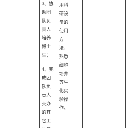
3
、协
用科
助团
研设
队负
备的
责人
使用
培养
方
博士
法，
生；
熟悉
细胞
4
、完
培养
成团
等生
队负
化实
责人
验操
交办
作。
的其
它工