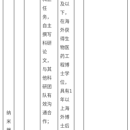
及以
任
下，
务，
在海
自主
外获
撰写
得生
科研
物医
论
药工
文，
程博
与其
士学
他科
位，
研团
具有
1
队有
年以
效沟
上海
纳
通合
外博
米
作；
士后