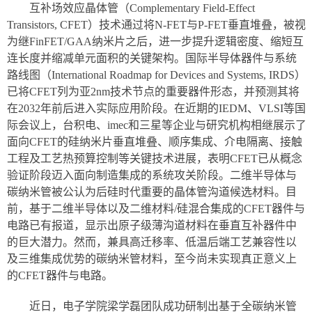
互补场效应晶体管（Complementary Field-Effect
Transistors, CFET）技术通过将N-FET与P-FET垂直堆叠，被视
为继FinFET/GAA纳米片之后，进一步提升逻辑密度、缩短互
连长度并缩减单元面积的关键架构。国际半导体器件与系统
路线图（International Roadmap for Devices and Systems, IRDS）
已将CFET列为亚2nm技术节点的重要器件形态，并预测其将
在2032年前后进入实际应用阶段。在近期的IEDM、VLSI等国
际会议上，台积电、imec和三星等企业与研究机构相继展示了
面向CFET的硅纳米片垂直堆叠、顺序集成、介电隔离、接触
工程及工艺热预算控制等关键技术进展，表明CFET已从概念
验证阶段迈入面向制造集成的系统攻关阶段。二维半导体与
碳纳米管被公认为后硅时代重要的晶体管沟道候选材料。目
前，基于二维半导体以及二维材料/硅混合集成的CFET器件与
电路已有报道，显示出原子级薄沟道材料在垂直互补器件中
的巨大潜力。然而，兼具高迁移率、低温后端工艺兼容性以
及三维集成优势的碳纳米管材料，至今尚未实现真正意义上
的CFET器件与电路。
近日，电子学院梁学磊团队成功研制出基于全碳纳米管