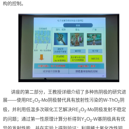
构的控制。
讲座的第二部分，王教授详细介绍了多种热阴极的研究进
展——使用RE
O
-Mo阴极替代具有放射性污染的W-ThO
阴
2
3
2
极，并利用低温多次碳化工艺解决RE
O
-Mo阴极发射不稳定
2
3
的问题；通过第一性原理计算分析得到Y
O
-W基阴极具有优
2
3
异的发射性能，并在实验上得到验证；利用稀土氧化改性钡