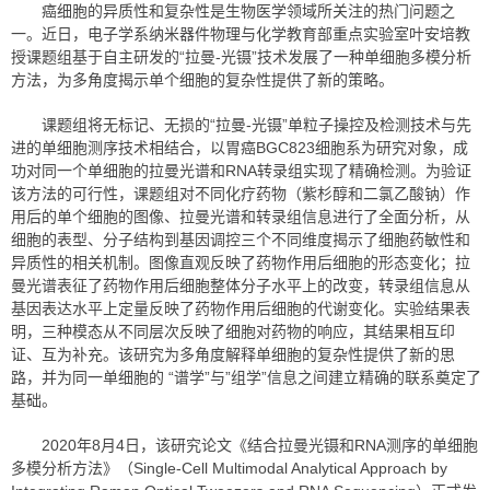
癌细胞的异质性和复杂性是生物医学领域所关注的热门问题之
一。近日，电子学系纳米器件物理与化学教育部重点实验室叶安培教
授课题组基于自主研发的“拉曼-光镊”技术发展了一种单细胞多模分析
方法，为多角度揭示单个细胞的复杂性提供了新的策略。
课题组将无标记、无损的“拉曼-光镊”单粒子操控及检测技术与先
进的单细胞测序技术相结合，以胃癌BGC823细胞系为研究对象，成
功对同一个单细胞的拉曼光谱和RNA转录组实现了精确检测。为验证
该方法的可行性，课题组对不同化疗药物（紫杉醇和二氯乙酸钠）作
用后的单个细胞的图像、拉曼光谱和转录组信息进行了全面分析，从
细胞的表型、分子结构到基因调控三个不同维度揭示了细胞药敏性和
异质性的相关机制。图像直观反映了药物作用后细胞的形态变化；拉
曼光谱表征了药物作用后细胞整体分子水平上的改变，转录组信息从
基因表达水平上定量反映了药物作用后细胞的代谢变化。实验结果表
明，三种模态从不同层次反映了细胞对药物的响应，其结果相互印
证、互为补充。该研究为多角度解释单细胞的复杂性提供了新的思
路，并为同一单细胞的 “谱学”与”组学”信息之间建立精确的联系奠定了
基础。
2020年8月4日，该研究论文《结合拉曼光镊和RNA测序的单细胞
多模分析方法》（Single-Cell Multimodal Analytical Approach by