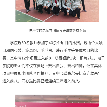
电子学院老师在团体操表演前等待入场
学院近50名教师参加了40余个项目的比赛，包括个人项
目和同心鼓、旋风跑、毛毛虫、珠行千里等集体项目的比
赛，其中有12个项目进入前8，获得银牌1块，铜牌2块。电子
学院的老师们不仅在赛场上赛出自我、赛出精神，还在集体
项目中展现出团队合作精神，其中飞碟高尔夫比赛连续两年
进入前八，同心鼓比赛已经连续三年进入前八。