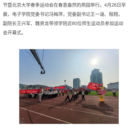
节暨北京大学春季运动会在春意盎然的燕园举行。4月26日早
晨，电子学院党委书记冯梅萍，党委副书记王一涵、程翔，
副院长王兴军、魏贤龙带领学院近80位师生运动员参加运动
会开幕式。