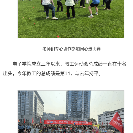
老师们专心协作参加同心鼓比赛
电子学院成立三年以来，教工运动会总成绩一直在十名
出头，今年教工的总成绩是第14，与去年持平。