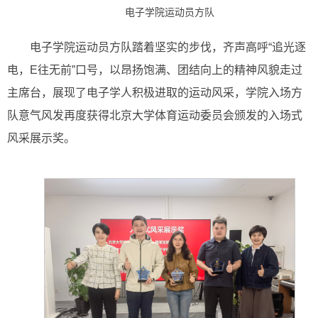
电子学院运动员方队
电子学院运动员方队踏着坚实的步伐，齐声高呼“追光逐
电，E往无前”口号，以昂扬饱满、团结向上的精神风貌走过
主席台，展现了电子学人积极进取的运动风采，学院入场方
队意气风发再度获得北京大学体育运动委员会颁发的入场式
风采展示奖。