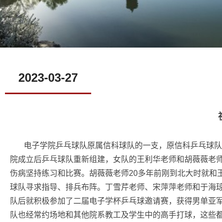
2023-03-27
电子学院乒乓球队原属信科球队的一支，原信科乒乓球队曾取得
院成立后乒乓球队重新组建，女队的王利华老师和胡薇薇老
伤病坚持练习和比赛。胡薇薇老师20多年前刚到北大时就和
球队寻求指导、排兵布阵。丁雪芹老师、宋萍萍老师和于海
队后就积极参加了二届电子学杯乒乓球邀请赛，获得男单亚
队也经常约场地和其他院系教工及学生中的高手打球，这些