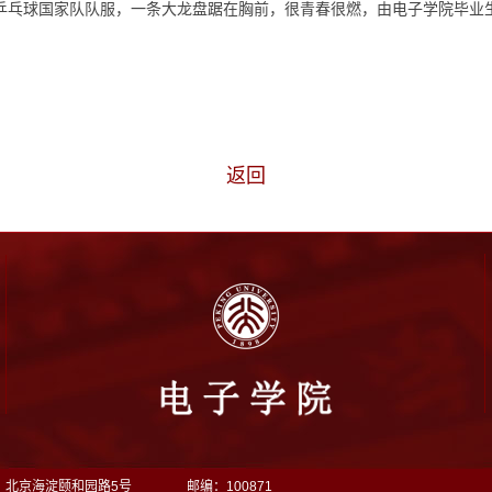
乒乓球国家队队服，一条大龙盘踞在胸前，很青春很燃，由电子学院毕业
返回
：北京海淀颐和园路5号
邮编：100871