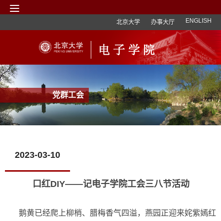
ENGLISH
北京大学
办事大厅
党群工会
2023-03-10
口红DIY——记电子学院工会三八节活动
鹅黄已经爬上柳梢、腊梅香气四溢，燕园正迎来姹紫嫣红