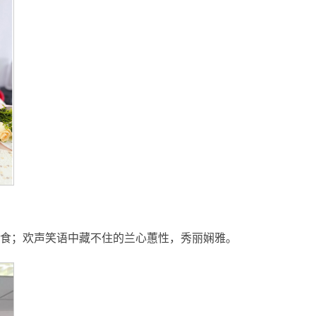
食；欢声笑语中藏不住的
兰心蕙性
，
秀丽娴雅
。