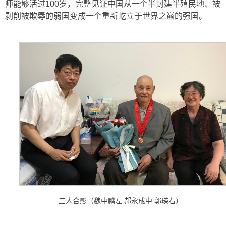
师能够活过100岁，完整见证中国从一个半封建半殖民地、被
剥削被欺辱的弱国变成一个重新屹立于世界之巅的强国。
三人合影（魏中鹏左 郝永成中 郭瑛右）