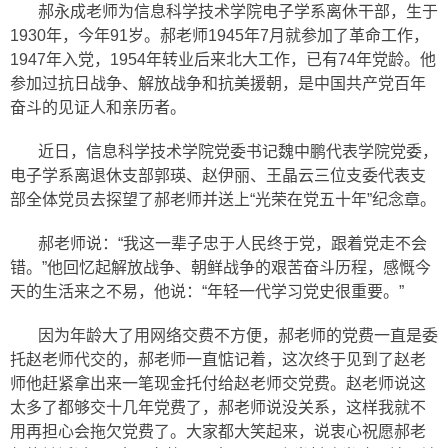
郝永成老师为信息科学技术学院电子学系离休干部，生于
1930年，今年91岁。郝老师1945年7月就参加了革命工作，
1947年入党，1954年转业后来北大工作，已有74年党龄。他
参加过抗日战争、解放战争和抗美援朝，是中国共产党百年
奋斗的见证人和亲历者。
近日，信息科学技术学院党委书记魏中鹏代表学院党委，
电子学系离退休支部郭瑛、赵伊丽、王晶云三位支委代表支
部全体党员去探望了郝老师并送上“光荣在党五十年”纪念章。
郝老师说：“我这一辈子忠于人民终于党，跟着党走不会
错。”他回忆起解放战争、朝鲜战争的艰苦奋斗历程，感慨今
天的生活来之不易，他说：“年轻一代学习党史很重要。”
因为年龄大了用网络交费不方便，郝老师的党费一直是委
托赵老师代交的，郝老师一直惦记着，这次终于见到了赵老
师他赶紧拿出来一笔现金托付给赵老师交党费。赵老师说这
太多了都够交十几年党费了，郝老师说没关系，这样我就不
用再担心会拖欠党费了。大家都大笑起来，说衷心祝愿郝老