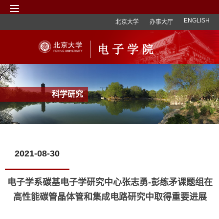
ENGLISH
北京大学
办事大厅
科学研究
2021-08-30
电子学系碳基电子学研究中心张志勇-彭练矛课题组在
高性能碳管晶体管和集成电路研究中取得重要进展